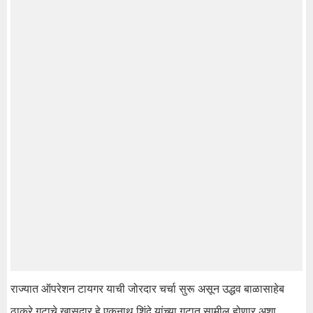
राज्यात ऑपरेशन टायगर याची जोरदार चर्चा सुरू असून उद्धव बाळासाहेब
ठाकरे गटाचे खासदार हे एकनाथ शिंदे यांच्या गटात सामील होणार अशा