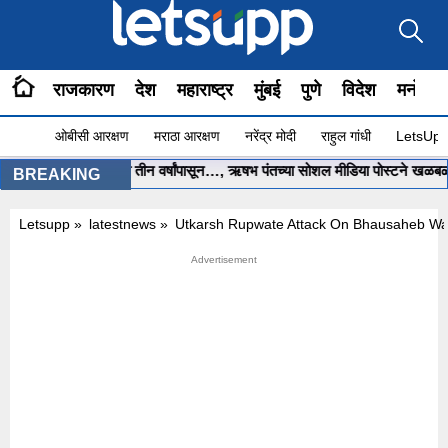
राजकारण
देश
महाराष्ट्र
मुंबई
पुणे
विदेश
मनोरंज
ओबीसी आरक्षण
मराठा आरक्षण
नरेंद्र मोदी
राहुल गांधी
LetsUpp 
ेब.. मला मदत करा, मी तीन वर्षांपासून…, ऋषभ पंतच्या सोशल मीडिया पोस्टने खळबळ
•
BREAKING
Letsupp
»
latestnews
»
Utkarsh Rupwate Attack On Bhausaheb W