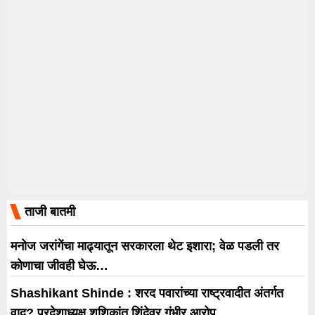
ताजी बातमी
मनोज जरांगेंचा माढ्यातून सरकारला थेट इशारा; वेळ पडली तर
कोणाचा जीवही घेऊ…
Shashikant Shinde : शरद पवारांच्या राष्ट्रवादीत अंतर्गत
वाद? प्रदेशाध्यक्ष शशिकांत शिंदेवर गंभीर आरोप