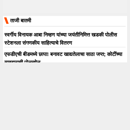
ताजी बातमी
स्वर्गीय विनायक आबा निम्हण यांच्या जयंतीनिमित्त खडकी पोलीस
स्टेशनला संगणकीय साहित्याचे वितरण
एफडीएची बीडमध्ये छापा! बनावट खाद्यतेलाचा साठा जप्त; कोटींच्या
व्यवहाराची पोलखोल
बिग बॉस मराठीनंतर आलेल पहिल काम आणि फर्स्ट इव्हर अल्बम साँग
म्हणून खास आहे – तन्वी कोलते !
दफनविधीहून परतताना कार विहिरीत कोसळली; दोन महिलांचा मृत्यू
सुनील तटकरेंचे प्रदेशाध्यक्षपद जाणार ? पार्थ पवार-तटकरे संघर्ष
टोकाला !