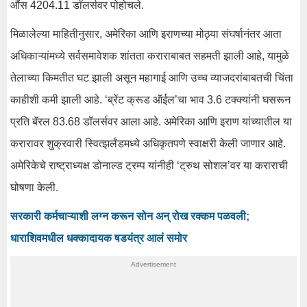
औंस 4204.11 डॉलर्सवर पोहोचले.
मिळालेल्या माहितीनुसार, अमेरिका आणि इराणच्या मोठ्या संघर्षानंतर आता
अधिकाऱ्यांमध्ये सर्वसमावेशक शांतता कराराबाबत सहमती झाली आहे, यामुळे
तेलाच्या किमतीत घट झाली असून महागाई आणि उच्च व्याजदरांबाबतची चिंता
काहीशी कमी झाली आहे. ‘ब्रेंट क्रूड ऑईल’चा भाव 3.6 टक्क्यांनी घसरून
प्रति बॅरल 83.68 डॉलर्सवर आला आहे. अमेरिका आणि इराण यांच्यातील या
करारावर शुक्रवारी स्वित्झर्लंडमध्ये अधिकृतपणे स्वाक्षरी केली जाणार आहे.
अमेरिकेचे राष्ट्राध्यक्ष डोनाल्ड ट्रम्प यांनीही ‘ट्रुथ सोशल’वर या कराराची
घोषणा केली.
सरकारी कर्मचाऱ्याशी लग्न करून सोन अन् रोख रक्कम पळवली;
धाराशिवमधील धक्कादायक षडयंत्र आलं समोर