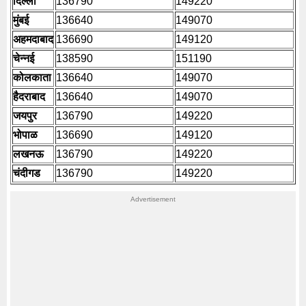
दिल्ली
136790
149220
मुंबई
136640
149070
अहमदाबाद
136690
149120
चेन्नई
138590
151190
कोलकाता
136640
149070
हैदराबाद
136640
149070
जयपुर
136790
149220
भोपाळ
136690
149120
लखनऊ
136790
149220
चंदीगड
136790
149220