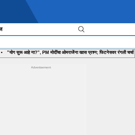
ीज
रू आहे ना?”, PM मोदींचा ओमराजेंना खास प्रश्न; फिटनेसवर रंगली चर्चा
•
‘मला र