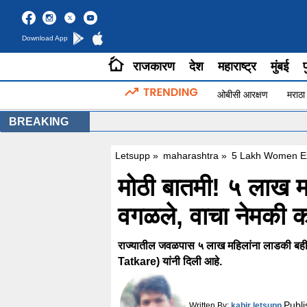
Download App
राजकारण
देश
महाराष्ट्र
मुंबई
प
ओबीसी आरक्षण
मराठा
BREAKING
Letsupp
»
maharashtra
»
5 Lakh Women E
मोठी बातमी! ५ लाख म
वगळले, वाचा नेमकी 
राज्यातील जवळपास ५ लाख महिलांना लाडकी बहीण
Tatkare) यांनी दिली आहे.
Publ
Written By:
kabir letsupp