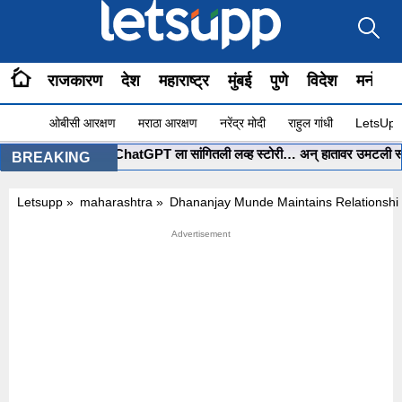
राजकारण
देश
महाराष्ट्र
मुंबई
पुणे
विदेश
मनोरंज
ओबीसी आरक्षण
मराठा आरक्षण
नरेंद्र मोदी
राहुल गांधी
LetsUpp 
•
मुंबईच्या पोरीनं ChatGPT ला सांगितली लव्ह स्टोरी… अन् हातावर उमटली स्वप्नात
BREAKING
Letsupp
»
maharashtra
»
Dhananjay Munde Maintains Relationshi