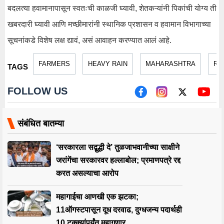
बदलत्या हवामानापासून स्वतःची काळजी घ्यावी, शेतकऱ्यांनी पिकांची योग्य ती
खबरदारी घ्यावी आणि मच्छीमारांनी स्थानिक प्रशासन व हवामान विभागाच्या
सूचनांकडे विशेष लक्ष द्यावं, असं आवाहन करण्यात आलं आहे.
FARMERS
HEAVY RAIN
MAHARASHTRA
RA
TAGS
FOLLOW US
संबंधित बातम्या
‘सरकारला सद्बुद्धी दे’ तुळजाभवानीच्या साक्षीने
जरांगेंचा सरकारवर हल्लाबोल; प्रमाणपत्रे रद्द
करत असल्याचा आरोप
महागाईचा आणखी एक झटका;
11ऑगस्टपासून दूध दरवाढ, दुग्धजन्य पदार्थही
10 टक्क्यांपर्यंत महागणार