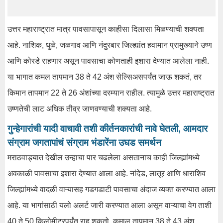
उत्तर महाराष्ट्रात मात्र पावसापासून काहीसा दिलासा मिळण्याची शक्यता
आहे. नाशिक, धुळे, जळगाव आणि नंदुरबार जिल्ह्यांत हवामान प्रामुख्याने उष्ण
आणि कोरडे राहणार असून पावसाचा कोणताही इशारा देण्यात आलेला नाही.
या भागात कमल तापमान 38 ते 42 अंश सेल्सिअसपर्यंत जाऊ शकतं, तर
किमान तापमान 22 ते 26 अंशांच्या दरम्यान राहील. त्यामुळे उत्तर महाराष्ट्रात
उष्णतेची लाट अधिक तीव्र जाणवण्याची शक्यता आहे.
गुन्हेगारांची यादी वाचावी तशी कीर्तनकारांची नावे घेतली, आमदार
संग्राम जगतापांचं संग्राम भंडारेंना उघड समर्थन
मराठवाड्यात देखील उन्हाचा पार चढलेला असतानाच काही जिल्ह्यांमध्ये
अवकाळी पावसाचा इशारा देण्यात आला आहे. नांदेड, लातूर आणि धाराशिव
जिल्ह्यांमध्ये वादळी वाऱ्यासह गडगडाटी पावसाचा अंदाज व्यक्त करण्यात आला
आहे. या भागांसाठी यलो अलर्ट जारी करण्यात आला असून वाऱ्याचा वेग ताशी
40 ते 50 किलोमीटरपर्यंत राहू शकतो. कमाल तापमान 38 ते 43 अंश