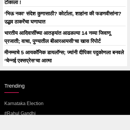
टोकाला !
‘भिऊ नका’ संदेश कुणासाठी? कोर्टाला, शाहांना की फडणवीसांना?
उद्धव ठाकरेंचा घणाघात
भारतीय आदिवासींच्या आतड्यांत आढळल्या 14 नव्या जिवाणू
प्रजाती; वाचा, पुण्यातील बीआरआयसी’चा खास रिपोर्ट
मीनम्माचे 5 आयकॉनिक डायलॉग्स; ज्यांनी दीपिका पदुकोणला बनवले
‘चेन्नई एक्सप्रेस’चा आत्मा
Trending
Karnataka Election
#rahul Gandhi
#BJP