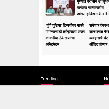
पुण्यात प्राचार्य डॉ.स
करंडक राज्यस्तरीय
आंतरमहाविद्यालयीन विव
स्पर्धेचं आयोजन
‘गुंगी गुडिया’ टिप्पणीवर माफी
शनैश्वर देवस्थ
मागण्यासाठी काँग्रेसला संजय
कारभारात गैरव
काकडेंचा 24 तासांचा
व्यवहाराचे थेट
अल्टिमेटम
ऑडिट होणार
Trending
N
Karnataka Election
Pol
#rahul Gandhi
Ma