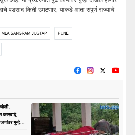
ाम सुरू आहे. या प्रकरणात पुढे कोणावर गुन्हा दाखल होणार
ाचे पडसाद किती उमटणार, याकडे आता संपूर्ण राज्याचे
MLA SANGRAM JUGTAP
PUNE
घोली,
त कारवाई;
णांवर गुन्हे