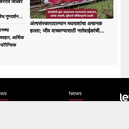
ुधाकरराव जाधवर
िध गुणदर्शन
अंत्यसंस्कारादरम्यान मधमाशांचा अचानक
ानच्या
हल्ला; जीव वाचवण्यासाठी नातेवाईकांची
पळापळ, मृतदेह चितेजवळच पडून
्यवहार, आर्थिक
 फॉरेन्सिक
ews
News
itics
Entertainment
harashtra
Sports