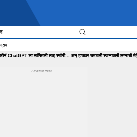
ीज
ग्राम
tGPT ला सांगितली लव्ह स्टोरी… अन् हातावर उमटली स्वप्नातली लग्नाची मेहेंदी…
•