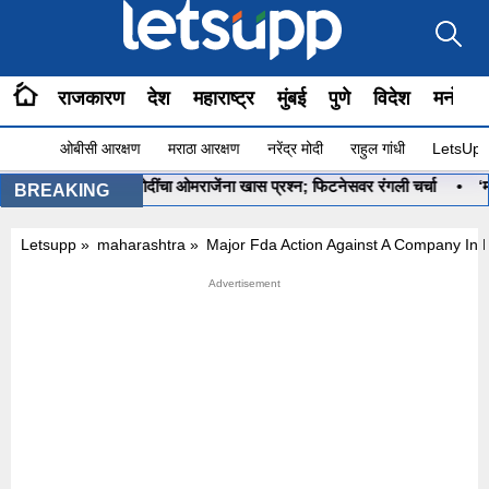
राजकारण
देश
महाराष्ट्र
मुंबई
पुणे
विदेश
मनोरंज
ओबीसी आरक्षण
मराठा आरक्षण
नरेंद्र मोदी
राहुल गांधी
LetsUpp 
ू आहे ना?”, PM मोदींचा ओमराजेंना खास प्रश्न; फिटनेसवर रंगली चर्चा
•
‘मला रण
BREAKING
Letsupp
»
maharashtra
»
Major Fda Action Against A Company In K