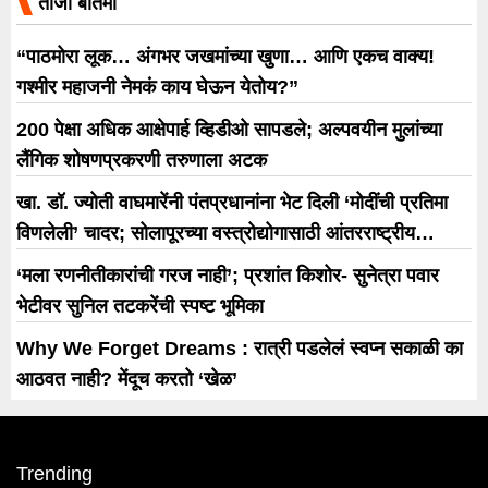
ताजी बातमी
“पाठमोरा लूक… अंगभर जखमांच्या खुणा… आणि एकच वाक्य!
गश्मीर महाजनी नेमकं काय घेऊन येतोय?”
200 पेक्षा अधिक आक्षेपार्ह व्हिडीओ सापडले; अल्पवयीन मुलांच्या
लैंगिक शोषणप्रकरणी तरुणाला अटक
खा. डॉ. ज्योती वाघमारेंनी पंतप्रधानांना भेट दिली ‘मोदींची प्रतिमा
विणलेली’ चादर; सोलापूरच्या वस्त्रोद्योगासाठी आंतरराष्ट्रीय
धोरणाची मागणी
‘मला रणनीतीकारांची गरज नाही’; प्रशांत किशोर- सुनेत्रा पवार
भेटीवर सुनिल तटकरेंची स्पष्ट भूमिका
Why We Forget Dreams : रात्री पडलेलं स्वप्न सकाळी का
आठवत नाही? मेंदूच करतो ‘खेळ’
Trending