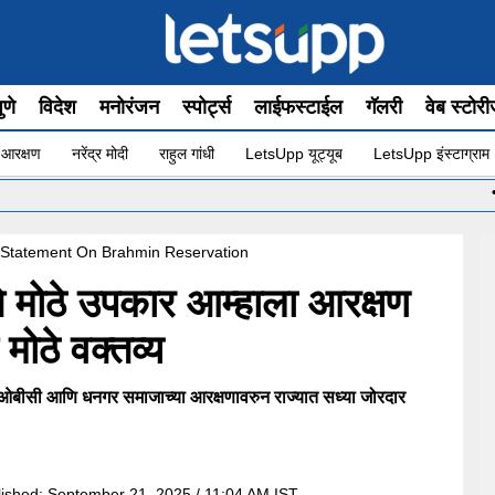
ुणे
विदेश
मनोरंजन
स्पोर्ट्स
लाईफस्टाईल
गॅलरी
वेब स्टोर
 आरक्षण
नरेंद्र मोदी
राहुल गांधी
LetsUpp यूट्यूब
LetsUpp इंस्टाग्राम
•
मोठी बा
g Statement On Brahmin Reservation
ाचे मोठे उपकार आम्हाला आरक्षण
मोठे वक्तव्य
ीसी आणि धनगर समाजाच्या आरक्षणावरुन राज्यात सध्या जोरदार
lished:
September 21, 2025 / 11:04 AM IST