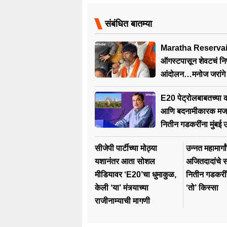
संबंधित बातम्या
Maratha Reservai
ऑगस्टपासून शेवटचं नि
आंदोलन…मनोज जरांगे 
अल्टिमेटम!
E20 पेट्रोलबाबतच्या
आणि बदनामीकारक मजक
नितीन गडकरींना मुंबई 
न्यायालयाची दिलासा
सीजेपी पार्टीच्या मोठ्या
उन्नत महामार्गा
यशानंतर आता सोशल
अजितदादांचे सह
मीडियावर ‘E20’चा धुमाकुळ,
नितीन गडकरीं
केली ‘या’ मंत्र्याच्या
‘तो’ किस्सा
राजीनाम्याची मागणी