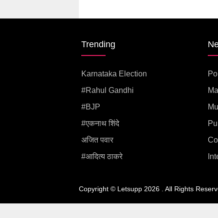
Trending
N
Karnataka Election
Pol
#rahul Gandhi
Ma
#BJP
Mu
#एकनाथ शिंदे
Pu
अजित पवार
Co
#आदित्य ठाकरे
Int
Copyright © letsupp 2026 . All rights reserved.
Copyright © Letsupp 2026 . All Rights Reserv