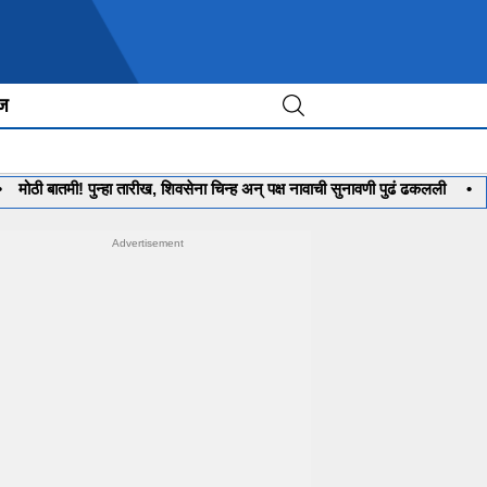
ीज
तमी! पुन्हा तारीख, शिवसेना चिन्ह अन् पक्ष नावाची सुनावणी पुढं ढकलली
•
भारतात 33