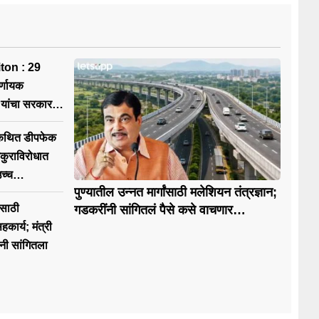
ton : 29
र्णायक
यांचा सरकारला
 कथित डीपफेक
ुराविरोधात
उच्च
पुण्यातील उन्नत मार्गांसाठी मलेशियन तंत्रज्ञान;
ंसाठी
गडकरींनी सांगितलं पैसे कसे वाचणार…
कार्य; मंत्री
नी सांगितला