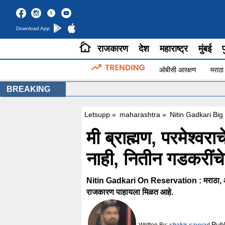
Download App
राजकारण
देश
महाराष्ट्र
मुंबई
प
ओबीसी आरक्षण
मराठा
BREAKING
Letsupp
»
maharashtra
»
Nitin Gadkari Bi
मी ब्राह्मण, परमेश्वर
नाही, नितीन गडकरींचे 
Nitin Gadkari On Reservation : मराठा, ओब
राजकारण पाहायला मिळत आहे.
Pub
Written By:
shakir sayyad