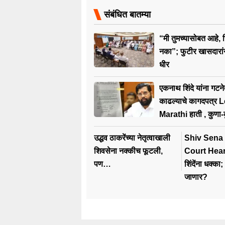
संबंधित बातम्या
“मी तुमच्यासोबत आहे, 
नका”; फुटीर खासदारांन
धीर
एकनाथ शिंदे यांना गटन
काढल्याचे कागदपत्र
Marathi हाती , कुणा-कु
सह्या ?
उद्धव ठाकरेंच्या नेतृत्वाखाली
Shiv Sena
शिवसेना नक्कीच फूटली,
Court Hearing :
पण…
शिंदेंना धक्का
जाणार?