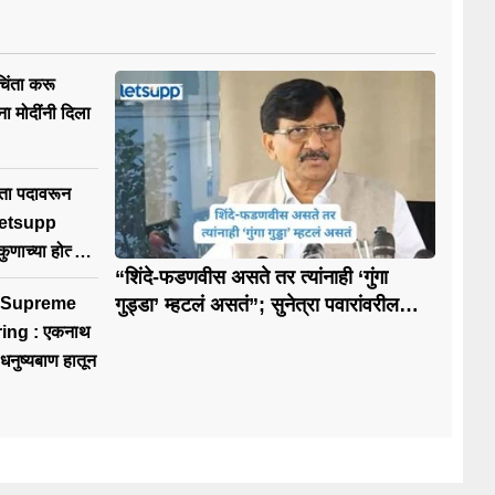
चिंता करू
ा मोदींनी दिला
ेता पदावरून
 Letsupp
णाच्या होत्या
“शिंदे-फडणवीस असते तर त्यांनाही ‘गुंगा
 Supreme
गुड्डा’ म्हटलं असतं”; सुनेत्रा पवारांवरील
टीकेवर राऊतांचं भाष्य
 एकनाथ
; धनुष्यबाण हातून