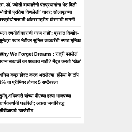
खा. डॉ. ज्योती वाघमारेंनी पंतप्रधानांना भेट दिली
‘मोदींची प्रतिमा विणलेली’ चादर; सोलापूरच्या
वस्त्रोद्योगासाठी आंतरराष्ट्रीय धोरणाची मागणी
‘मला रणनीतीकारांची गरज नाही’; प्रशांत किशोर-
सुनेत्रा पवार भेटीवर सुनिल तटकरेंची स्पष्ट भूमिका
Why We Forget Dreams : रात्री पडलेलं
स्वप्न सकाळी का आठवत नाही? मेंदूच करतो ‘खेळ’
अनिल कपूर होस्ट करत असलेल्या ‘इंडिया के टॉप
1% चा प्रीमियर होणार 5 सप्टेंबरला
शुभेंदू अधिकारी यांच्या पीएच्या हत्या भाजपच्या
कार्यकर्त्यांनी घडविली; अकरा जणांविरुद्ध
सीबीआयचे ‘चार्जशीट’