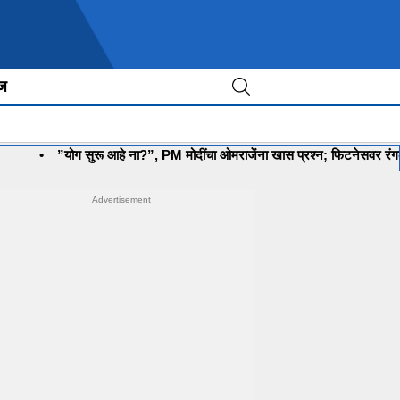
ीज
”योग सुरू आहे ना?”, PM मोदींचा ओमराजेंना खास प्रश्न; फिटनेसवर रंगली चर्चा