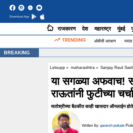
Download App
राजकारण
देश
महाराष्ट्र
मुंबई
प
ओबीसी आरक्षण
मराठा
BREAKING
Letsupp
»
maharashtra
»
Sanjay Raut Said
या सगळ्या अफवाच! सं
राऊतांनी फुटीच्या चर्च
मातोश्रीच्या बैठकीत काही खासदार ऑनलाईन होते. चा
Pub
Written By:
ganesh pokale