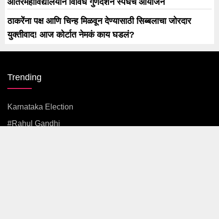
आंतरमहाविद्यालयीन विविध गुणदर्शन स्पर्धेचं आयोजन
ठाकरेंना पक्ष आणि चिन्ह मिळवून देण्यासाठी सिब्बलाचा जोरदार
युक्तीवाद! आज कोर्टात नेमकं काय घडलं?
Trending
Karnataka Election
#rahul Gandhi
#BJP
#एकनाथ शिंदे
अजित पवार
#आदित्य ठाकरे
News