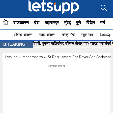
राजकारण
देश
महाराष्ट्र
मुंबई
पुणे
विदेश
मनोरंज
ओबीसी आरक्षण
मराठा आरक्षण
नरेंद्र मोदी
राहुल गांधी
LetsUpp 
LIC मधील हिस्सेविक्री, तुमच्या पॉलिसीवर परिणाम होणार का? जाणून घ्या संपूर्ण सत्य
BREAKING
Letsupp
»
maharashtra
»
St Recruitment For Driver And Assistant 