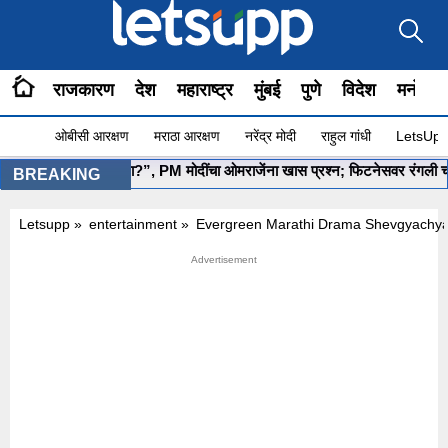
राजकारण
देश
महाराष्ट्र
मुंबई
पुणे
विदेश
मनोरंज
ओबीसी आरक्षण
मराठा आरक्षण
नरेंद्र मोदी
राहुल गांधी
LetsUpp 
”योग सुरू आहे ना?”, PM मोदींचा ओमराजेंना खास प्रश्न; फिटनेसवर रंगली चर्चा
BREAKING
Letsupp
»
entertainment
»
Evergreen Marathi Drama Shevgyachya