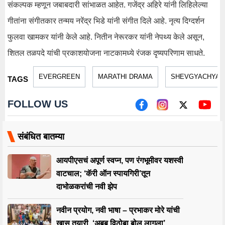
संकल्पक म्हणून जबाबदारी सांभाळत आहेत. गजेंद्र अहिरे यांनी लिहिलेल्या
गीतांना संगीतकार तन्मय नरेंद्र भिडे यांनी संगीत दिले आहे. नृत्य दिग्दर्शन
फुलवा खामकर यांनी केले आहे. नितीन नेरूरकर यांनी नेपथ्य केले असून,
शितल तळपदे यांची प्रकाशयोजना नाटकामध्ये रंजक दृष्यपरिणाम साधते.
EVERGREEN
MARATHI DRAMA
SHEVGYACHYA 
TAGS
FOLLOW US
संबंधित बातम्या
आयपीएसचं अपूर्ण स्वप्न, पण रंगभूमीवर यशस्वी
वाटचाल; ‘कॅरी ऑन स्पायगिरी’तून
दाभोळकरांची नवी झेप
नवीन प्रयोग, नवी भाषा – प्रभाकर मोरे यांची
खास तयारी, ‘अबब विठोबा बोलू लागला’