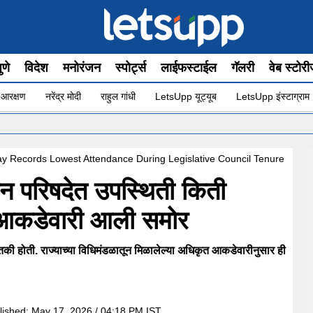
ुणे
विदेश
मनोरंजन
स्पोर्ट्स
लाईफस्टाईल
गॅलरी
वेब स्टोर
 आरक्षण
नरेंद्र मोदी
राहुल गांधी
LetsUpp यूट्यूब
LetsUpp इंस्टाग्राम
 Records Lowest Attendance During Legislative Council Tenure
धान परिषदेत उपस्थिती किती
 आकडेवारी आली समोर
तकी होती. राज्याच्या विधिमंडळातून मिळालेल्या अधिकृत आकडेवारीनुसार ही
lished:
May 17, 2026 / 04:18 PM IST