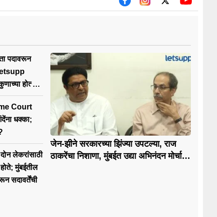
ेता पदावरून
 Letsupp
णाच्या होत्या
me Court
?
जेन-झीने सरकारच्या झिंज्या उपटल्या, राज
 दोन लेकरांसाठी
ठाकरेंचा निशाणा, मुंबईत उद्या अभिनंदन मोर्चा
होणार
ोते; मुंबईतील
ावरून सदावर्तेंची