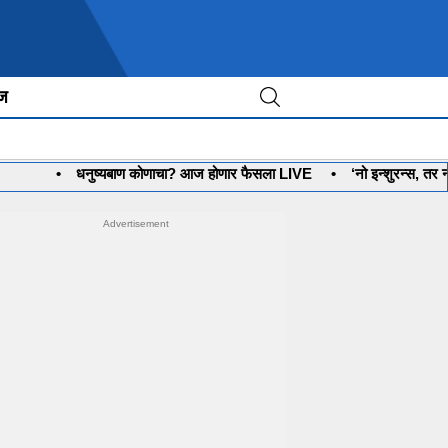
ीज
•
धनुष्यबाण कोणाचा? आज होणार फैसला LIVE
•
‘नो इन्शुरन्स, तर नो पे