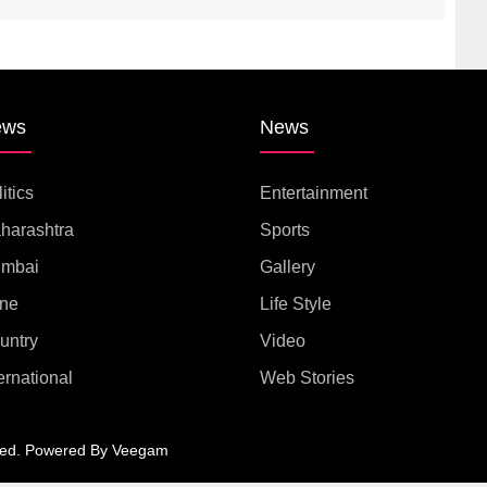
ews
News
itics
Entertainment
harashtra
Sports
mbai
Gallery
ne
Life Style
untry
Video
ernational
Web Stories
ed.
Powered By
Veegam