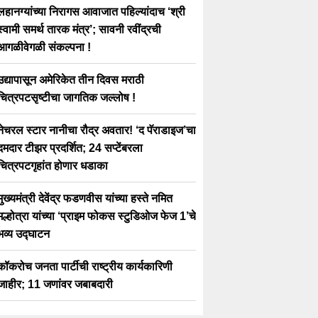
लहानग्यांच्या निरागस आवाजात पहिल्यांदाच ‘श्री
स्वामी समर्थ तारक मंत्र’; सावनी रवींद्रची
आगळीवेगळी संकल्पना !
उद्यापासून अमेरिकेत तीन दिवस मराठी
चित्रपटसृष्टीचा जागतिक जल्लोष !
नेचरल स्टार नानीचा रौद्र अवतार! ‘द पॅराडाइज’चा
दमदार टीझर प्रदर्शित; 24 सप्टेंबरला
चित्रपटगृहांत होणार धडाका
मुख्यमंत्री देवेंद्र फडणवीस यांच्या हस्ते नमित
मल्होत्रा यांच्या ‘प्राइम फोकस स्टुडिओज फेज 1’चे
भव्य उद्घाटन
कॉकरोच जनता पार्टीची राष्ट्रीय कार्यकारिणी
जाहीर; 11 जणांवर जबाबदारी