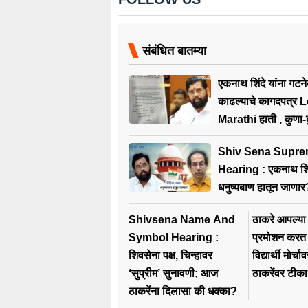
संबंधित बातम्या
एकनाथ शिंदे यांना गटन
काढल्याचे कागदपत्र
Marathi हाती , कुणा-कु
सह्या ?
Shiv Sena Supre
Hearing : एकनाथ शिंदेंना धक्का;
धनुष्यबाण हातून जाणार
Shivsena Name And
ठाकरे आपल्या
Symbol Hearing :
प्रमोशन करत ह
शिवसेना पक्ष, चिन्हावर
विद्यार्थी मोर्च
‘सुप्रीम’ सुनावणी; आज
ठाकरेंवर टीका
ठाकरेंना दिलासा की धक्का?