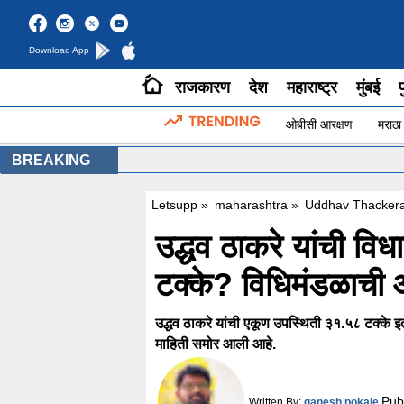
Download App
राजकारण
देश
महाराष्ट्र
मुंबई
प
ओबीसी आरक्षण
मराठा
BREAKING
Letsupp
»
maharashtra
»
Uddhav Thackeray
उद्धव ठाकरे यांची वि
टक्के? विधिमंडळाची
उद्धव ठाकरे यांची एकूण उपस्थिती ३१.५८ टक्के इ
माहिती समोर आली आहे.
Pub
Written By:
ganesh pokale