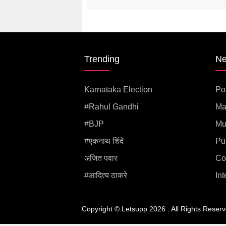
Trending
N
Karnataka Election
Pol
#rahul Gandhi
Ma
#BJP
Mu
#एकनाथ शिंदे
Pu
अजित पवार
Co
#आदित्य ठाकरे
Int
Copyright © letsupp 2026 . All rights reserved.
Copyright © Letsupp 2026 . All Rights Reserv