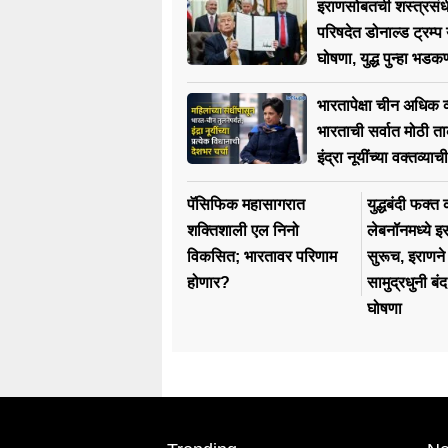
इराणसोबतची शस्त्रसंधी
परिषदेत डोनाल्ड ट्रम्प 
घोषणा, युद्ध पुन्हा भड
भारतापेक्षा चीन अधिक 
भारताची सर्वात मोठी 
इंद्रा नूयींच्या वक्तव्याची
पॅसिफिक महासागरात
युद्धबंदी फक्
शक्तिशाली एल निनो
लेबनॉनमध्ये इ
विकसित; भारतावर परिणाम
सुरूच, इराणने ह
होणार?
सामुद्रधुनी बं
घोषणा