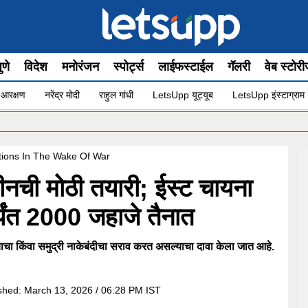
ुणे
विदेश
मनोरंजन
स्पोर्ट्स
लाईफस्टाईल
गॅलरी
वेब स्टोर
 आरक्षण
नरेंद्र मोदी
राहुल गांधी
LetsUpp यूट्यूब
LetsUpp इंस्टाग्राम
•
tions In The Wake Of War
वर चीनची मोठी तयारी; ईस्ट चायना
्यंत 2000 जहाजे तैनात
ण्याचा किंवा समुद्री नाकेबंदीचा सराव करत असल्याचा दावा केला जात आहे.
shed:
March 13, 2026 / 06:28 PM IST