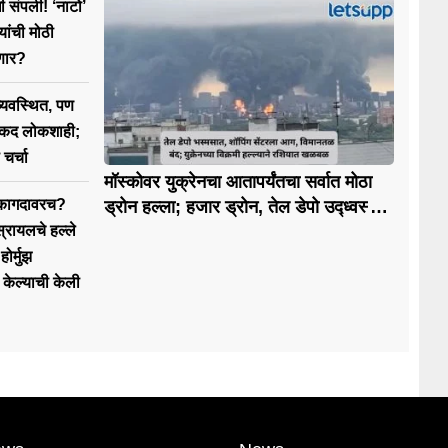
 संपली! ‘नाटो’
यांची मोठी
कणार?
व्यवस्थित, पण
ताकद लोकशाही;
 चर्चा
मॉस्कोवर युक्रेनचा आतापर्यंतचा सर्वात मोठा
त कागदावरच?
ड्रोन हल्ला; हजार ड्रोन, तेल डेपो उद्ध्वस्त,
झेलेन्स्कींचा रशियाला थेट इशारा
स्रायलचे हल्ले
ोर्मुझ
द केल्याची केली