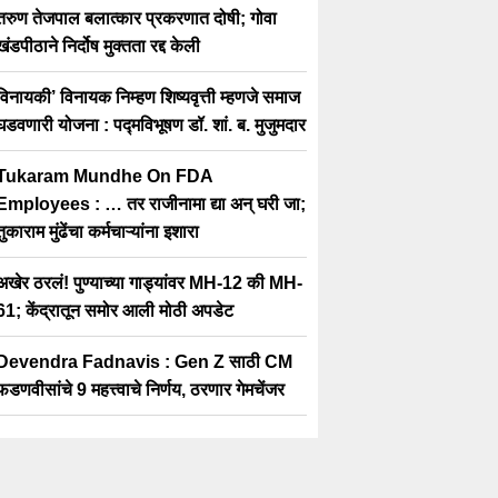
तरुण तेजपाल बलात्कार प्रकरणात दोषी; गोवा
खंडपीठाने निर्दोष मुक्तता रद्द केली
विनायकी’ विनायक निम्हण शिष्यवृत्ती म्हणजे समाज
घडवणारी योजना : पद्मविभूषण डॉ. शां. ब. मुजुमदार
Tukaram Mundhe On FDA
Employees : … तर राजीनामा द्या अन् घरी जा;
तुकाराम मुंढेंचा कर्मचाऱ्यांना इशारा
अखेर ठरलं! पुण्याच्या गाड्यांवर MH-12 की MH-
61; केंद्रातून समोर आली मोठी अपडेट
Devendra Fadnavis : Gen Z साठी CM
फडणवीसांचे 9 महत्त्वाचे निर्णय, ठरणार गेमचेंजर