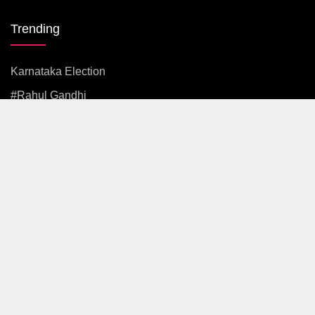
Trending
Karnataka Election
#rahul Gandhi
#BJP
#एकनाथ शिंदे
अजित पवार
#आदित्य ठाकरे
News
Politics
Maharashtra