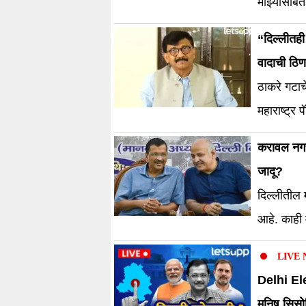
माझ्यासोबत 
त्यांच्याशी 
“दिल्लीतही 
वादाची ठिण
ठाकरे गटाच
महाराष्ट्र
करावल नगर,
जादू?
दिल्लीतील 
आहे. काही
LIVE
Delhi Ele
मनिष सिसोद