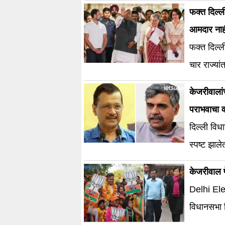
फक्त दिल्ल
आमदार नाह
फक्त दिल्ल
चार राज्या
केजरीवालां
पराभवाचा 
दिल्ली वि
स्पष्ट झा
केजरीवाल फ
Delhi Elec
विधानसभा 
सर्वांना