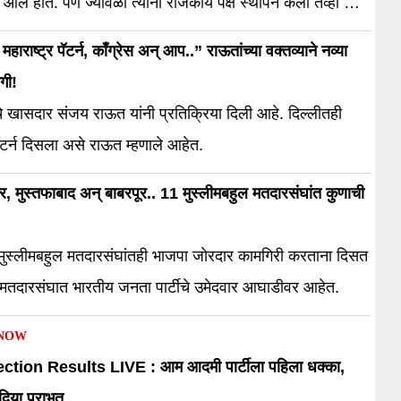
आले होते. पण ज्यावेळी त्यांनी राजकीय पक्ष स्थापन केला तेव्हा मी
बोलणं बंद केलं
महाराष्ट्र पॅटर्न, काँग्रेस अन् आप..” राऊतांच्या वक्तव्याने नव्या
गी!
े खासदार संजय राऊत यांनी प्रतिक्रिया दिली आहे. दिल्लीतही
 पॅटर्न दिसला असे राऊत म्हणाले आहेत.
 मुस्तफाबाद अन् बाबरपूर.. 11 मुस्लीमबहुल मतदारसंघांत कुणाची
मुस्लीमबहुल मतदारसंघांतही भाजपा जोरदार कामगिरी करताना दिसत
 मतदारसंघात भारतीय जनता पार्टीचे उमेदवार आघाडीवर आहेत.
 NOW
ction Results LIVE : आम आदमी पार्टीला पहिला धक्का,
िया पराभूत