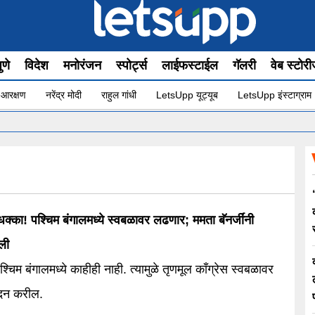
ुणे
विदेश
मनोरंजन
स्पोर्ट्स
लाईफस्टाईल
गॅलरी
वेब स्टोर
 आरक्षण
नरेंद्र मोदी
राहुल गांधी
LetsUpp यूट्यूब
LetsUpp इंस्टाग्राम
•
धक्का! पश्चिम बंगालमध्ये स्वबळावर लढणार; ममता बॅनर्जींनी
ली
पश्चिम बंगालमध्ये काहीही नाही. त्यामुळे तृणमूल काँग्रेस स्वबळावर
दन करील.