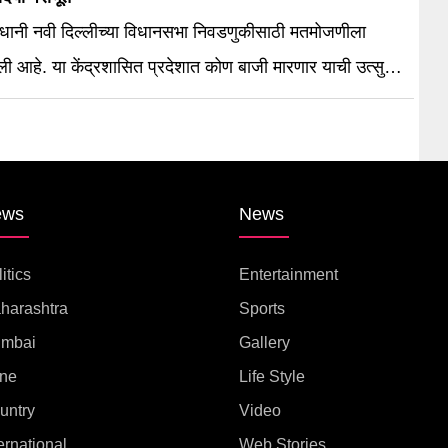
जधानी नवी दिल्लीच्या विधानसभा निवडणुकीसाठी मतमोजणीला
ली आहे. या केंद्रशासित प्रदेशात कोण बाजी मारणार याची उत्सुकता
हे.
ews
News
itics
Entertainment
harashtra
Sports
mbai
Gallery
ne
Life Style
untry
Video
ernational
Web Stories