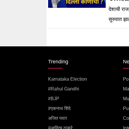
देशाची रा
सुरुवात झा
सर्वांनाच आ
Trending
N
Karnataka Election
Pol
#rahul Gandhi
Ma
#BJP
Mu
#एकनाथ शिंदे
Pu
अजित पवार
Co
#आदित्य ठाकरे
Int