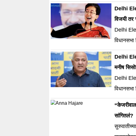
Delhi Ele
विजयी तर सत
Delhi Elec
विधानसभा 
मुख्यमंत्री
Delhi Ele
मनीष सिसोद
Delhi Elec
विधानसभा 
“केजरीवालां
सांगितलं?
सुरुवातीच्