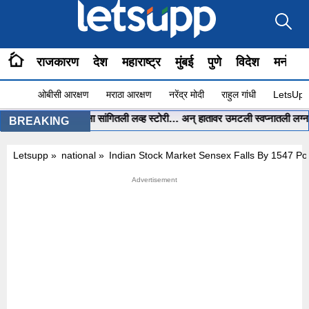
राजकारण
देश
महाराष्ट्र
मुंबई
पुणे
विदेश
मनोरंज
ओबीसी आरक्षण
मराठा आरक्षण
नरेंद्र मोदी
राहुल गांधी
LetsUpp 
ा पोरीनं ChatGPT ला सांगितली लव्ह स्टोरी… अन् हातावर उमटली स्वप्नातली लग्नाची मे
BREAKING
Letsupp
»
national
»
Indian Stock Market Sensex Falls By 1547 Poi