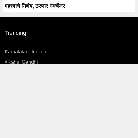
महत्त्वाचे निर्णय, ठरणार गेमचेंजर
Trending
Karnataka Election
#rahul Gandhi
#BJP
#एकनाथ शिंदे
अजित पवार
#आदित्य ठाकरे
News