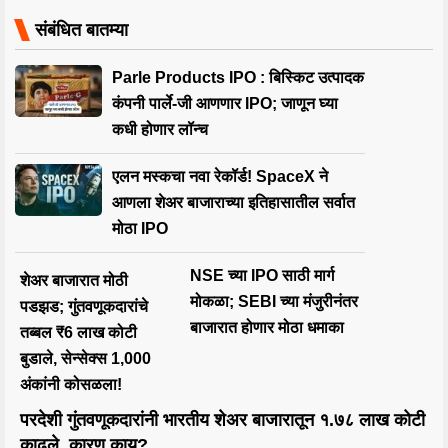
संबंधित बातम्या
Parle Products IPO : बिस्किट उत्पादक
कंपनी पार्ले-जी आणणार IPO; जाणून घ्या
कधी होणार लॉन्च
एलन मस्कचा नवा रेकॉर्ड! SpaceX ने
आणला शेअर बाजाराच्या इतिहासातील सर्वात
मोठा IPO
NSE च्या IPO साठी मार्ग
शेअर बाजारात मोठी
मोकळा; SEBI च्या मंजुरीनंतर
पडझड; गुंतवणूकदारांचे
बाजारात होणार मोठा धमाका
तब्बल ₹6 लाख कोटी
बुडाले, सेन्सेक्स 1,000
अंकांनी कोसळला!
परदेशी गुंतवणूकदारांनी भारतीय शेअर बाजारातून १.७८ लाख कोटी
काढले, कारण काय?