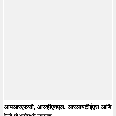
आयआरएफसी, आरव्हीएनएल, आरआयटीईएस आणि