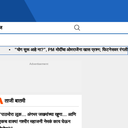
ीज
ग सुरू आहे ना?”, PM मोदींचा ओमराजेंना खास प्रश्न; फिटनेसवर रंगली चर्चा
•
‘
ताजी बातमी
“पाठमोरा लूक… अंगभर जखमांच्या खुणा… आणि
एकच वाक्य! गश्मीर महाजनी नेमकं काय घेऊन