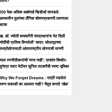
येतोय?”
200 पेक्षा अधिक आक्षेपार्ह व्हिडीओ सापडले;
अल्पवयीन मुलांच्या लैंगिक शोषणप्रकरणी तरुणाला
अटक
खा. डॉ. ज्योती वाघमारेंनी पंतप्रधानांना भेट दिली
‘मोदींची प्रतिमा विणलेली’ चादर; सोलापूरच्या
वस्त्रोद्योगासाठी आंतरराष्ट्रीय धोरणाची मागणी
‘मला रणनीतीकारांची गरज नाही’; प्रशांत किशोर-
सुनेत्रा पवार भेटीवर सुनिल तटकरेंची स्पष्ट भूमिका
Why We Forget Dreams : रात्री पडलेलं
स्वप्न सकाळी का आठवत नाही? मेंदूच करतो ‘खेळ’