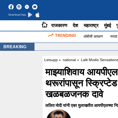
Download App
राजकारण
देश
महाराष्ट्र
मुंबई
प
ओबीसी आरक्षण
मराठा
BREAKING
Letsupp
»
national
»
Lalit Modis Sensation
माझ्याशिवाय आयपीएल
थरूरांपासून स्क्रिप्टेड
खळबळजनक दावे
ललित मोदी यांनी एका मुलाखतीत आयपीएलच्या निर्म