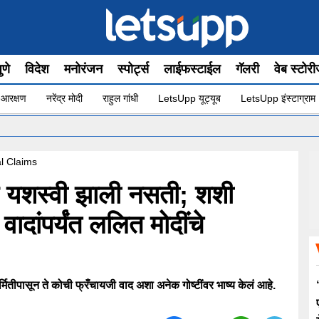
ुणे
विदेश
मनोरंजन
स्पोर्ट्स
लाईफस्टाईल
गॅलरी
वेब स्टोर
 आरक्षण
नरेंद्र मोदी
राहुल गांधी
LetsUpp यूट्यूब
LetsUpp इंस्टाग्राम
•
”यो
al Claims
 यशस्वी झाली नसती; शशी
 वादांपर्यंत ललित मोदींचे
ितीपासून ते कोची फ्रँचायजी वाद अशा अनेक गोष्टींवर भाष्य केलं आहे.