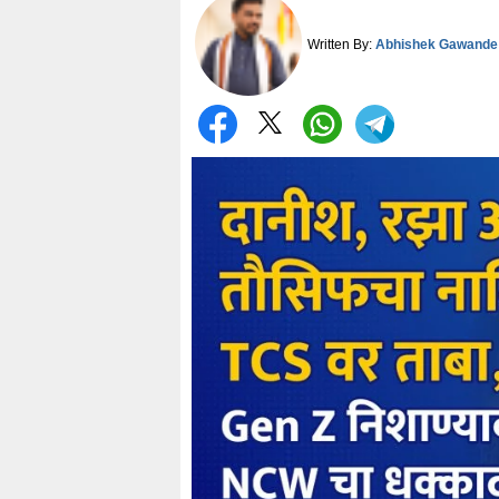
Written By:
Abhishek Gawande