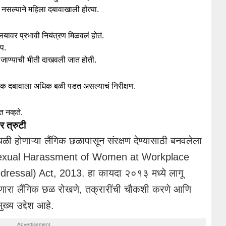
 नसल्याने महिला दबावाखाली होत्या.
यावर प्रभावी नियंत्रण मिळवलं होतं.
ोप.
ी जाण्याची भीती दाखवली जात होती.
क दबावाला अधिक बळी पडत असल्याचं निरीक्षण.
 नव्हते.
 त्रुटी
ी होणाऱ्या लैंगिक छळापासून संरक्षण देण्यासाठी बनवलेला
exual Harassment of Women at Workplace
edressal) Act, 2013.
हा कायदा २०१३ मध्ये लागू
ोणारा लैंगिक छळ रोखणे, तक्रारींची चौकशी करणे आणि
ख्य उद्देश आहे.