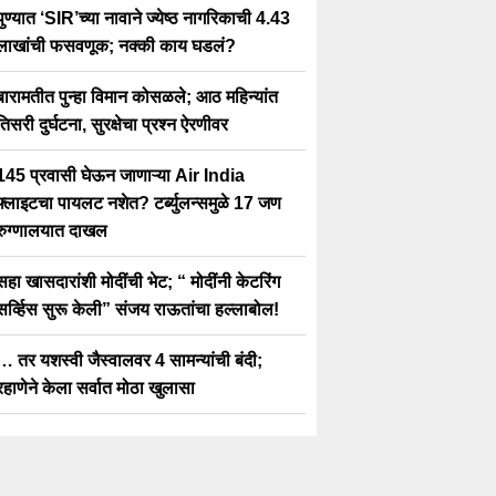
पुण्यात ‘SIR’च्या नावाने ज्येष्ठ नागरिकाची 4.43
लाखांची फसवणूक; नक्की काय घडलं?
बारामतीत पुन्हा विमान कोसळले; आठ महिन्यांत
तिसरी दुर्घटना, सुरक्षेचा प्रश्न ऐरणीवर
145 प्रवासी घेऊन जाणाऱ्या Air India
फ्लाइटचा पायलट नशेत? टर्ब्युलन्समुळे 17 जण
रुग्णालयात दाखल
सहा खासदारांशी मोदींची भेट; “ मोदींनी केटरिंग
सर्व्हिस सुरू केली” संजय राऊतांचा हल्लाबोल!
… तर यशस्वी जैस्वालवर 4 सामन्यांची बंदी;
रहाणेने केला सर्वात मोठा खुलासा