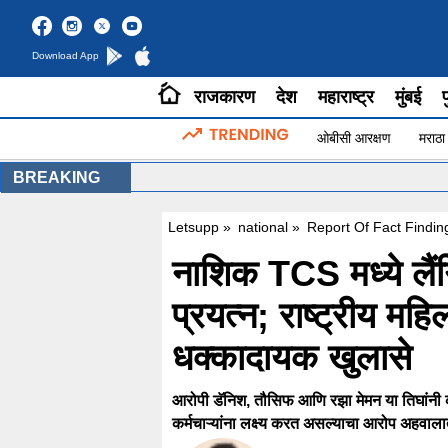
Download App
राजकारण
देश
महाराष्ट्र
मुंबई
प
ओबीसी आरक्षण
मराठा
BREAKING
Letsupp
»
national
»
Report Of Fact Findi
नाशिक TCS मध्ये लै
प्रयत्न; राष्ट्रीय म
धक्कादायक खुलासे
आरोपी डॅनिश, तौसिफ आणि रझा मेमन या तिघांनी क
कर्मचाऱ्यांना लक्ष्य करत असल्याचा आरोप अहवाल