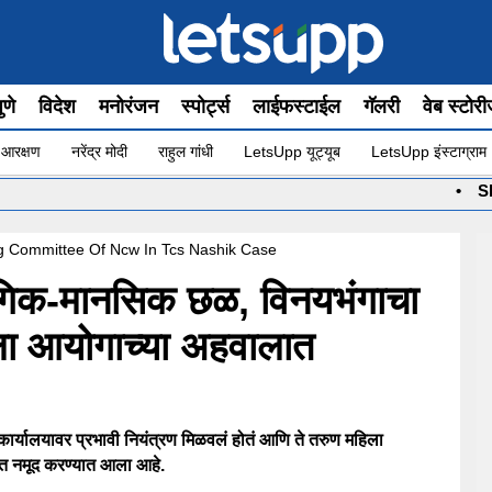
ुणे
विदेश
मनोरंजन
स्पोर्ट्स
लाईफस्टाईल
गॅलरी
वेब स्टोर
 आरक्षण
नरेंद्र मोदी
राहुल गांधी
LetsUpp यूट्यूब
LetsUpp इंस्टाग्राम
•
Shashikant Shin
ng Committee Of Ncw In Tcs Nashik Case
ंगिक-मानसिक छळ, विनयभंगाचा
हिला आयोगाच्या अहवालात
ार्यालयावर प्रभावी नियंत्रण मिळवलं होतं आणि ते तरुण महिला
ात नमूद करण्यात आला आहे.