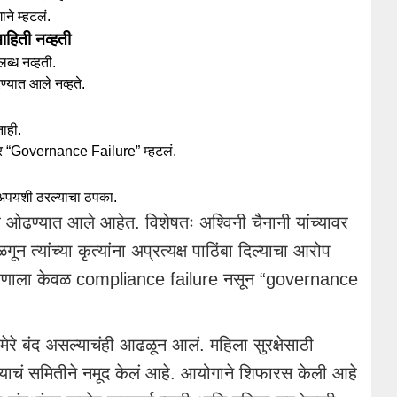
ने म्हटलं.
हिती नव्हती
लब्ध नव्हती.
्यात आले नव्हते.
ाही.
र “Governance Failure” म्हटलं.
णे अपयशी ठरल्याचा ठपका.
ओढण्यात आले आहेत. विशेषतः अश्विनी चैनानी यांच्यावर
न त्यांच्या कृत्यांना अप्रत्यक्ष पाठिंबा दिल्याचा आरोप
करणाला केवळ compliance failure नसून “governance
रे बंद असल्याचंही आढळून आलं. महिला सुरक्षेसाठी
ल्याचं समितीने नमूद केलं आहे. आयोगाने शिफारस केली आहे