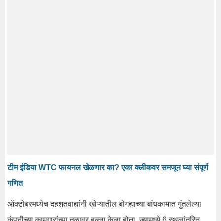
टीम इंडिया WTC फायनल खेळणार का? एका क्लीकवर समजून घ्या संपूर्ण
गणित
ऑक्टोबरमध्येच दहशतवाद्यांनी खोऱ्यातील बोगद्याच्या बांधकामात गुंतलेल्या
कंपनीच्या कामगारांच्या तळावर हल्ला केला होता. ज्यामध्ये 6 स्थलांतरित