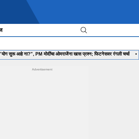
ीज
े ना?”, PM मोदींचा ओमराजेंना खास प्रश्न; फिटनेसवर रंगली चर्चा
•
‘मला रणनीत