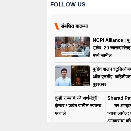
FOLLOW US
संबंधित बातम्या
NCPI Alliance : पुन
भूकंप; 20 खासदारांसह
मध्ये सामील
पुनीत बालन स्टुडिओजच्
ऑफ एनडीए’ माहितीपटाल
पुरस्कार
तुम्ही राज्याचे नवे अर्थमंत्री
Sharad Pa
होणार? जयंत पाटील स्पष्टच
…. तर आम्हाला
म्हणाले
घ्यावा लागेल; 
आमदारांचा वरिष्
इशारा