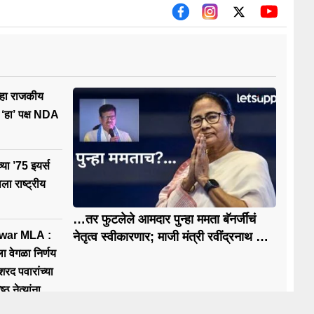
्हा राजकीय
 ‘हा’ पक्ष NDA
या ’75 इयर्स
ा राष्ट्रीय
…तर फुटलेले आमदार पुन्हा ममता बॅनर्जींचं
war MLA :
नेतृत्व स्वीकारणार; माजी मंत्री रवींद्रनाथ घोष
यांचं मोठं वक्तव्य
 वेगळा निर्णय
शरद पवारांच्या
ठ नेत्यांना