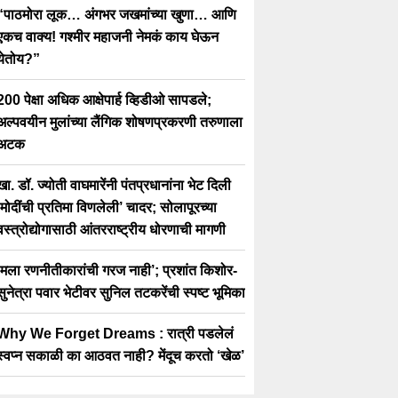
“पाठमोरा लूक… अंगभर जखमांच्या खुणा… आणि
एकच वाक्य! गश्मीर महाजनी नेमकं काय घेऊन
येतोय?”
200 पेक्षा अधिक आक्षेपार्ह व्हिडीओ सापडले;
अल्पवयीन मुलांच्या लैंगिक शोषणप्रकरणी तरुणाला
अटक
खा. डॉ. ज्योती वाघमारेंनी पंतप्रधानांना भेट दिली
‘मोदींची प्रतिमा विणलेली’ चादर; सोलापूरच्या
वस्त्रोद्योगासाठी आंतरराष्ट्रीय धोरणाची मागणी
‘मला रणनीतीकारांची गरज नाही’; प्रशांत किशोर-
सुनेत्रा पवार भेटीवर सुनिल तटकरेंची स्पष्ट भूमिका
Why We Forget Dreams : रात्री पडलेलं
स्वप्न सकाळी का आठवत नाही? मेंदूच करतो ‘खेळ’