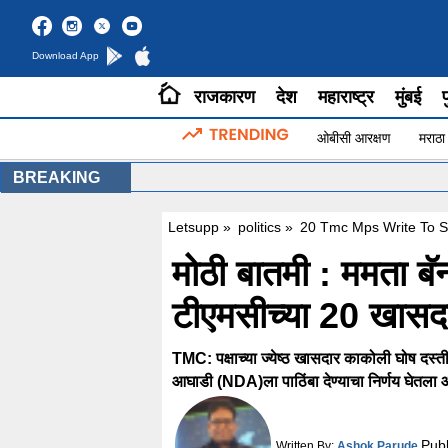
Download App
राजकारण
देश
महाराष्ट्र
मुंबई
प
ओबीसी आरक्षण
मराठा
BREAKING
Letsupp
»
politics
»
20 Tmc Mps Write To 
मोठी बातमी : ममता बॅ
टीएमसीच्या 20 खासदा
TMC: पक्षाच्या ज्येष्ठ खासदार काकोली घोष दस्तीद
आघाडी (NDA)ला पाठिंबा देण्याचा निर्णय घेतला 
Pub
Written By:
Ashok Parude