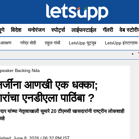
ुणे
विदेश
मनोरंजन
स्पोर्ट्स
लाईफस्टाईल
गॅलरी
वेब स्टोर
 आरक्षण
नरेंद्र मोदी
राहुल गांधी
LetsUpp यूट्यूब
LetsUpp इंस्टाग्राम
•
”योग सुरू आह
Speaker Backing Nda
नर्जींना आणखी एक धक्का;
रांचा एनडीएला पाठिंबा ?
ार यांच्या नेतृत्वाखाली सुमारे 20 टीएमसी खासदारांनी राष्ट्रीय लोकशाही
आहे
lished:
June 8, 2026 / 06:32 PM IST