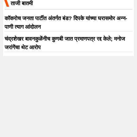
ताजी बातमी
कॉकरोच जनता पार्टीत अंतर्गत बंड? दिपके यांच्या घरासमोर अन्न-
पाणी त्याग आंदोलन
चंद्रशेखर बावनकुळेंनीच कुणबी जात प्रमाणपत्र रद्द केले; मनोज
जरांगेंचा थेट आरोप
पहिल्याच दिवशीच परीक्षा घेतली अन्… ‘बटवारा 1947’ च्या
सेटवरील प्रीती झिंटाचा मजेशीर खुलासा
विशेष फिल्म्सच्या ‘आवारापन 2’चा ट्रेलर प्रदर्शित, सूड आणि
मुक्तीच्या थरारक प्रवासाचे आश्वासन
कॉकरोच जनता पार्टी पुढं काय करणार? सीजेपीच्या शिष्टमंडळाची
छत्रपती संभाजीनगरमधून मोठी घोषणा
Trending