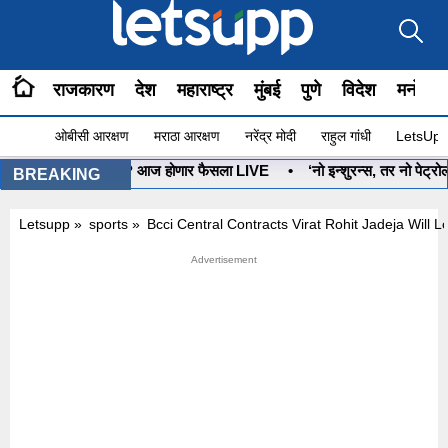
राजकारण
देश
महाराष्ट्र
मुंबई
पुणे
विदेश
मनोरंज
ओबीसी आरक्षण
मराठा आरक्षण
नरेंद्र मोदी
राहुल गांधी
LetsUpp 
धनुष्यबाण कोणाचा? आज होणार फैसला LIVE
•
‘नो इन्शुरन्स, तर नो पेट्रोल’ 
BREAKING
Letsupp
»
sports
»
Bcci Central Contracts Virat Rohit Jadeja Wil