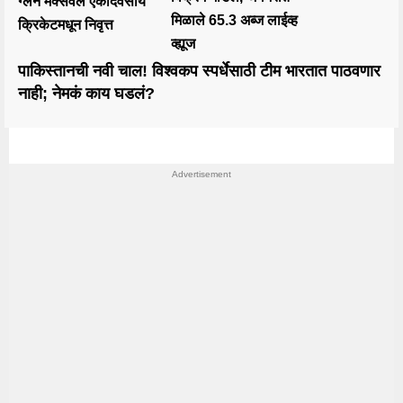
ग्लेन मॅक्सवेल एकदिवसीय
मिळाले 65.3 अब्ज लाईव्ह
क्रिकेटमधून निवृत्त
व्ह्यूज
पाकिस्तानची नवी चाल! विश्वकप स्पर्धेसाठी टीम भारतात पाठवणार
नाही; नेमकं काय घडलं?