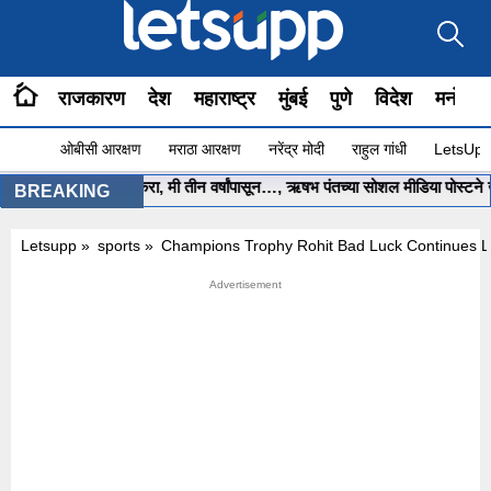
राजकारण
देश
महाराष्ट्र
मुंबई
पुणे
विदेश
मनोरंज
ओबीसी आरक्षण
मराठा आरक्षण
नरेंद्र मोदी
राहुल गांधी
LetsUpp 
री साहेब.. मला मदत करा, मी तीन वर्षांपासून…, ऋषभ पंतच्या सोशल मीडिया पोस्टने खळब
BREAKING
Letsupp
»
sports
»
Champions Trophy Rohit Bad Luck Continues Lo