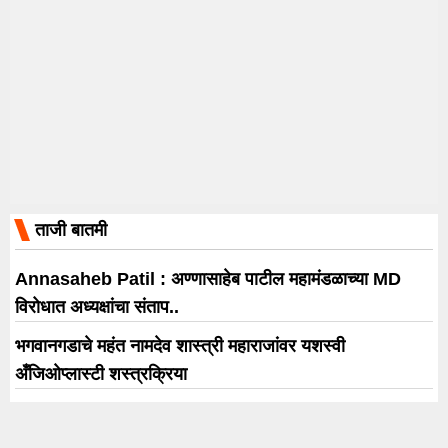
ताजी बातमी
Annasaheb Patil : अण्णासाहेब पाटील महामंडळाच्या MD
विरोधात अध्यक्षांचा संताप..
भगवानगडाचे महंत नामदेव शास्त्री महाराजांवर यशस्वी
अँजिओप्लास्टी शस्त्रक्रिया
Spider-Man: Brand New Day ची दुसऱ्या आठवड्यातही
बॉक्स ऑफिसवर दमदार पकड; 422 कोटी रुपयांची कमाई