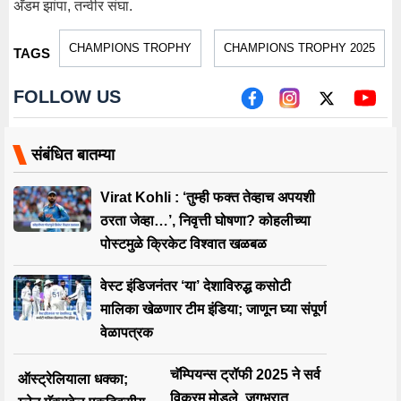
अ‍ॅडम झांपा, तन्वीर संघा.
CHAMPIONS TROPHY
CHAMPIONS TROPHY 2025
TAGS
FOLLOW US
संबंधित बातम्या
Virat Kohli : ‘तुम्ही फक्त तेव्हाच अपयशी
ठरता जेव्हा…’, निवृत्ती घोषणा? कोहलीच्या
पोस्टमुळे क्रिकेट विश्वात खळबळ
वेस्ट इंडिजनंतर ‘या’ देशाविरुद्ध कसोटी
मालिका खेळणार टीम इंडिया; जाणून घ्या संपूर्ण
वेळापत्रक
चॅम्पियन्स ट्रॉफी 2025 ने सर्व
ऑस्ट्रेलियाला धक्का;
विक्रम मोडले, जगभरात