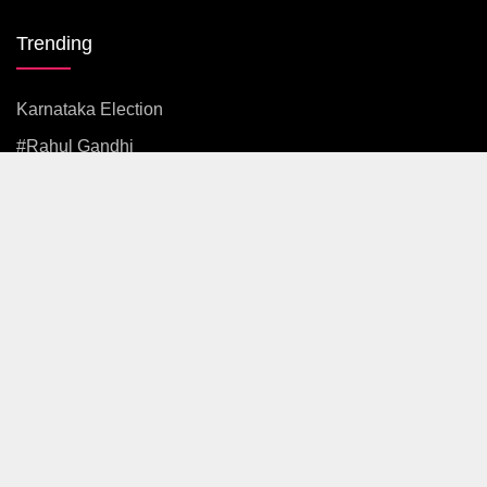
Trending
Karnataka Election
#rahul Gandhi
#BJP
#एकनाथ शिंदे
अजित पवार
#आदित्य ठाकरे
News
Politics
Maharashtra