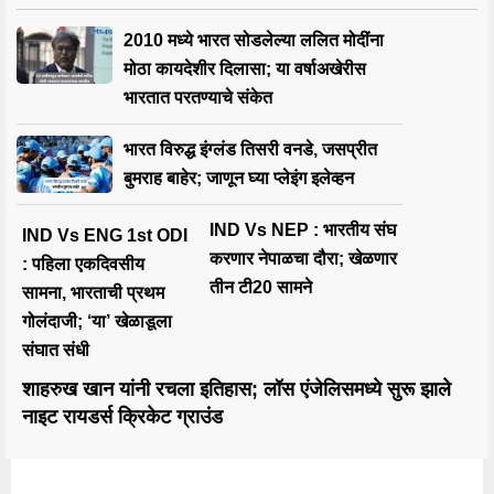
2010 मध्ये भारत सोडलेल्या ललित मोदींना
मोठा कायदेशीर दिलासा; या वर्षाअखेरीस
भारतात परतण्याचे संकेत
भारत विरुद्ध इंग्लंड तिसरी वनडे, जसप्रीत
बुमराह बाहेर; जाणून घ्या प्लेइंग इलेव्हन
IND Vs NEP : भारतीय संघ
IND Vs ENG 1st ODI
करणार नेपाळचा दौरा; खेळणार
: पहिला एकदिवसीय
तीन टी20 सामने
सामना, भारताची प्रथम
गोलंदाजी; ‘या’ खेळाडूला
संघात संधी
शाहरुख खान यांनी रचला इतिहास; लॉस एंजेलिसमध्ये सुरू झाले
नाइट रायडर्स क्रिकेट ग्राउंड