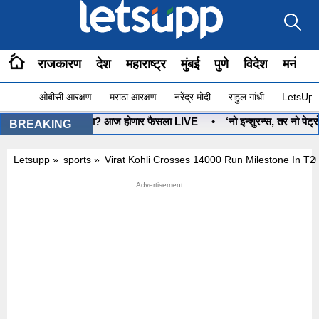
राजकारण
देश
महाराष्ट्र
मुंबई
पुणे
विदेश
मनोरंज
ओबीसी आरक्षण
मराठा आरक्षण
नरेंद्र मोदी
राहुल गांधी
LetsUpp 
धनुष्यबाण कोणाचा? आज होणार फैसला LIVE
•
‘नो इन्शुरन्स, तर नो पेट्रोल
BREAKING
Letsupp
»
sports
»
Virat Kohli Crosses 14000 Run Milestone In T20