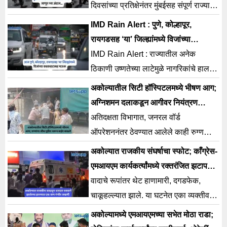
दिवसांच्या प्रतिक्षेनंतर मुंबईसह संपूर्ण राज्यात
मान्सूनचे आगमन झाले असून पश्चिम महाराष्ट्र
IMD Rain Alert : पुणे, कोल्हापूर,
आणि मुंबईत मुसळधार
रायगडसह ‘या’ जिल्ह्यांमध्ये विजांच्या
कडकडाटासह पाऊस; अलर्ट जारी
IMD Rain Alert : राज्यातील अनेक
ठिकाणी उष्णतेच्या लाटेमुळे नागरिकांचे हाल
होताना दिसत आहे. तर दुसरीकडे 22 मे पासून
अकोल्यातील सिटी हॉस्पिटलमध्ये भीषण आग;
राज्यातील काही भागात
अग्निशमन दलाकडून आगीवर नियंत्रण
मिळवण्याचे प्रयत्न सुरू
अतिदक्षता विभागात, जनरल वॉर्ड
ऑपरेशननंतर ठेवण्यात आलेले काही रुग्ण
देखील रुग्णालयात उपस्थित असल्याने
अकोल्यात राजकीय संघर्षाचा स्फोट; काँग्रेस-
प्रशासनाची मोठी धावपळ उडाली.
एमआयएम कार्यकर्त्यांमध्ये रक्तरंजित झटापट,
एकाची प्रकृती गंभीर
वादाचे रूपांतर थेट हाणामारी, दगडफेक,
चाकूहल्ल्यात झाले. या घटनेत एका व्यक्तीवर
धारधार शस्त्राने हल्ला करण्यात आला असून
अकोल्यामध्ये एमआयएमच्या सभेत मोठा राडा;
तो गंभीर जखमी झाला.