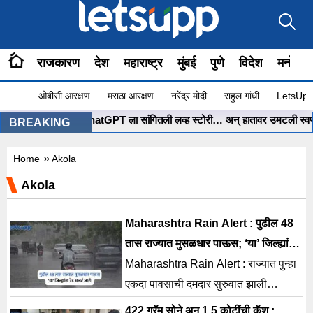
राजकारण
देश
महाराष्ट्र
मुंबई
पुणे
विदेश
मनोरंज
ओबीसी आरक्षण
मराठा आरक्षण
नरेंद्र मोदी
राहुल गांधी
LetsUpp 
मुंबईच्या पोरीनं ChatGPT ला सांगितली लव्ह स्टोरी… अन् हातावर उमटली स्वप्नातली ल
BREAKING
»
Home
Akola
Akola
Maharashtra Rain Alert : पुढील 48
तास राज्यात मुसळधार पाऊस; ‘या’ जिल्ह्यांना
रेड अलर्ट जारी
Maharashtra Rain Alert : राज्यात पुन्हा
एकदा पावसाची दमदार सुरुवात झाली
असल्याने शेतकऱ्यांसह अनेकांना मोठा दिलासा
422 ग्रॅम सोने अन् 1.5 कोटींची कॅश ;