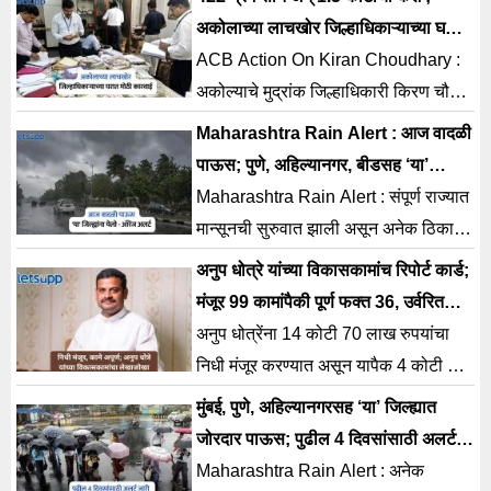
मिळाला आहे.
अकोलाच्या लाचखोर जिल्हाधिकाऱ्याच्या घरात
आणखी काय- काय?
ACB Action On Kiran Choudhary :
अकोल्याचे मुद्रांक जिल्हाधिकारी किरण चौधरी
यांच्या अडचणीत वाढ होताना दिसत आहे.
Maharashtra Rain Alert : आज वादळी
लाचखोरीच्या प्रकरणात
पाऊस; पुणे, अहिल्यानगर, बीडसह ‘या’
जिल्ह्यांना येलो – ऑरेंज अलर्ट
Maharashtra Rain Alert : संपूर्ण राज्यात
मान्सूनची सुरुवात झाली असून अनेक ठिकाणी
विजांसह वादळी पाऊस पाहायला मिळत आहे.
अनुप धोत्रे यांच्या विकासकामांच रिपोर्ट कार्ड;
मंजूर 99 कामांपैकी पूर्ण फक्त 36, उर्वरित
कामांचे काय?
अनुप धोत्रेंना 14 कोटी 70 लाख रुपयांचा
निधी मंजूर करण्यात असून यापैक 4 कोटी 13
लाख 41 हजार 78 रुपये इतकाच निधी खर्च
मुंबई, पुणे, अहिल्यानगरसह ‘या’ जिल्ह्यात
करण्यात आला आहे.
जोरदार पाऊस; पुढील 4 दिवसांसाठी अलर्ट
जारी; जाणून घ्या अंदाज
Maharashtra Rain Alert : अनेक