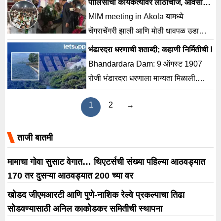
पोलिसांचा कार्यकर्त्यांवर लाठीचार्ज, ओवेसींनी
घेतला काढता पाय
MIM meeting in Akola यामध्ये
चेंगराचेंगरी झाली आणि मोठी धावपळ उडाली.
या पार्श्वभूमीवर पोलिसांनी कार्यकर्त्यांवर लाठी
भंडारदरा धरणाची शताब्दी; कहाणी निर्मितीची !
चार्ज केला.
Bhandardara Dam: 9 ऑगस्ट 1907
रोजी भंडारदरा धरणाला मान्यता मिळाली.
धरणाच्या बांधकामास प्रत्यक्ष सुरुवात झाली ती
1
2
→
एप्रिल 1910 मध्ये.
ताजी बातमी
मामाचा गोवा सुसाट वेगात… थिएटर्सची संख्या पहिल्या आठवड्यात
170 तर दुसऱ्या आठवड्यात 200 च्या वर
खोडद जीएमआरटी आणि पुणे-नाशिक रेल्वे प्रकल्पाचा तिढा
सोडवण्यासाठी अनिल काकोडकर समितीची स्थापना