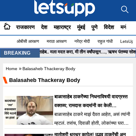
राजकारण
देश
महाराष्ट्र
मुंबई
पुणे
विदेश
मनोरंज
ओबीसी आरक्षण
मराठा आरक्षण
नरेंद्र मोदी
राहुल गांधी
LetsUpp 
•
मुख्यमंत्री साहेब.. मला मदत करा, मी तीन वर्षांपासून…, ऋषभ पंतच्या सोशल
BREAKING
»
Home
Balasaheb Thackeray Body
Balasaheb Thackeray Body
बाळासाहेब ठाकरेंच्या निधनाविषयी वादग्रस्त
वक्तव्य; रामदास कदमांनी का केली
सारवासारव?
बाळासाहेब ठाकरे माझं दैवत आहेत, असं त्यांनी
म्हटलं. तसंच, दिवाळी होती, लोकांच्या घरातील
कंदील विझता कामा नये.
मातोश्री थरथर कापेल! उद्धव ठाकरेंची अन्