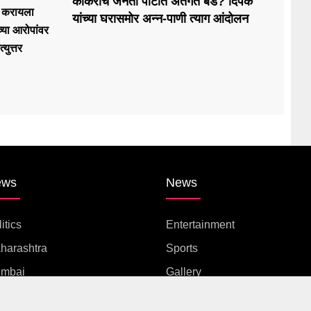
कॉकरोच जनता पार्टीत अंतर्गत बंड? दिपके
्ट करायला
यांच्या घरासमोर अन्न-पाणी त्याग आंदोलन
च्या आरोपांवर
्युत्तर
ews
News
itics
Entertainment
harashtra
Sports
mbai
Gallery
ne
Life Style