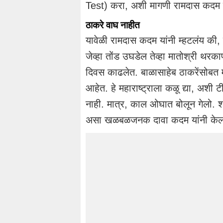
Test) करा, अशी मागणी रामदास कदम य
ठाकरे वाघ नाहीत
यावेळी रामदास कदम यांनी म्हटलंय की, ह
जेव्हा तोंड उघडेल तेव्हा मातोश्री थर
दिवस काढलेत. बाळासाहेब ठाकरेंसोबत म
आहेत. हे महाराष्ट्राला कळू द्या, अश
नाही. मात्र, काल ओघात बोलून गेलो. श
असा खळबळजनक दावा कदम यांनी केल