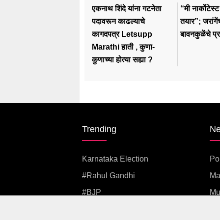
एकनाथ शिंदे यांना गटनेता
“मी नार्कोटेस
पदावरून काढल्याचे
तयार”; जरांगें
कागदपत्र Letsupp
बावनकुळेंचे प्रत
Marathi हाती , कुणा-
कुणाच्या होत्या सह्या ?
Trending
N
Karnataka Election
Pol
#rahul Gandhi
Ma
#BJP
Mu
#एकनाथ शिंदे
Pu