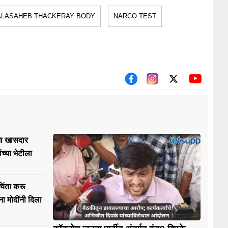
ALASAHEB THACKERAY BODY
NARCO TEST
ा खासदार
ांच्या भेटीला
चिंता करू
ा मोदींनी दिला