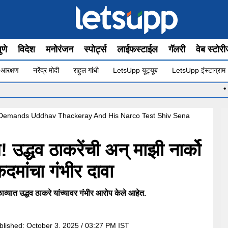
ुणे
विदेश
मनोरंजन
स्पोर्ट्स
लाईफस्टाईल
गॅलरी
वेब स्टोर
 आरक्षण
नरेंद्र मोदी
राहुल गांधी
LetsUpp यूट्यूब
LetsUpp इंस्टाग्राम
•
मुख्यमं
mands Uddhav Thackeray And His Narco Test Shiv Sena
 उद्धव ठाकरेंची अन् माझी नार्को
दमांचा गंभीर दावा
ळाव्यात उद्धव ठाकरे यांच्यावर गंभीर आरोप केले आहेत.
blished:
October 3, 2025 / 03:27 PM IST