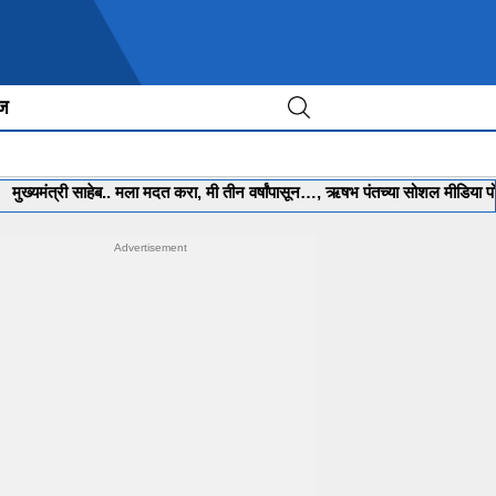
ीज
त्री साहेब.. मला मदत करा, मी तीन वर्षांपासून…, ऋषभ पंतच्या सोशल मीडिया पोस्टने ख