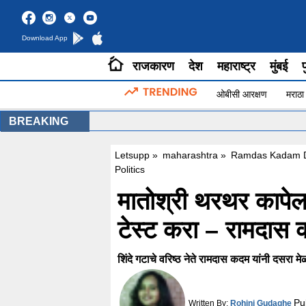
Download App
राजकारण
देश
महाराष्ट्र
मुंबई
प
ओबीसी आरक्षण
मराठा
BREAKING
Letsupp
»
maharashtra
»
Ramdas Kadam De
Politics
मातोश्री थरथर कापेल!
टेस्ट करा – रामदास क
शिंदे गटाचे वरिष्ठ नेते रामदास कदम यांनी दसरा मे
Pu
Written By:
Rohini Gudaghe