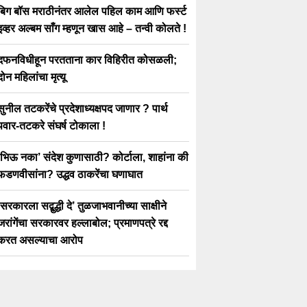
बिग बॉस मराठीनंतर आलेल पहिल काम आणि फर्स्ट
इव्हर अल्बम साँग म्हणून खास आहे – तन्वी कोलते !
दफनविधीहून परतताना कार विहिरीत कोसळली;
दोन महिलांचा मृत्यू
सुनील तटकरेंचे प्रदेशाध्यक्षपद जाणार ? पार्थ
पवार-तटकरे संघर्ष टोकाला !
‘भिऊ नका’ संदेश कुणासाठी? कोर्टाला, शाहांना की
फडणवीसांना? उद्धव ठाकरेंचा घणाघात
‘सरकारला सद्बुद्धी दे’ तुळजाभवानीच्या साक्षीने
जरांगेंचा सरकारवर हल्लाबोल; प्रमाणपत्रे रद्द
करत असल्याचा आरोप