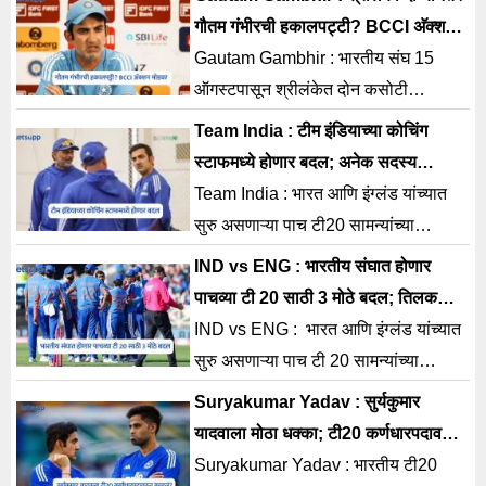
गौतम गंभीरची हकालपट्टी? BCCI अ‍ॅक्शन
मोडवर
Gautam Gambhir : भारतीय संघ 15
ऑगस्टपासून श्रीलंकेत दोन कसोटी
सामन्यांची मालिका खेळणार आहे. या
Team India : टीम इंडियाच्या कोचिंग
मालिकेनंतर भारतीय संघाचे मुख्य प्रशिक्षक
स्टाफमध्ये होणार बदल; अनेक सदस्य
सोडणार पद ?
Team India : भारत आणि इंग्लंड यांच्यात
सुरु असणाऱ्या पाच टी20 सामन्यांच्या
मालिकेनंतर भारतीय संघाच्या सपोर्ट स्टाफमध्ये
IND vs ENG : भारतीय संघात होणार
अनेक बदल
पाचव्या टी 20 साठी 3 मोठे बदल; तिलक
वर्मासह 2 स्टार खेळाडू बाहेर?
IND vs ENG : भारत आणि इंग्लंड यांच्यात
सुरु असणाऱ्या पाच टी 20 सामन्यांच्या
मालिकेतील आज पाचवा आणि शेवटचा सामना
Suryakumar Yadav : सुर्यकुमार
खेळवला जाणार आहे.
यादवाला मोठा धक्का; टी20 कर्णधारपदावरुन
काढलं?
Suryakumar Yadav : भारतीय टी20