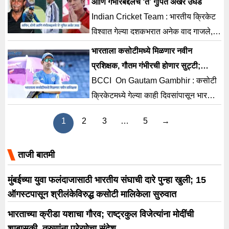
आणि गंभीरबद्दलचे ‘ते’ गुपित अखेर उघड
Indian Cricket Team : भारतीय क्रिकेट
विश्वात गेल्या दशकभरात अनेक वाद गाजले,
पण निवड समितीच्या बंद दाराआड नक्की काय
भारताला कसोटीमध्ये मिळणार नवीन
घडलं? हे गुपित
प्रशिक्षक, गौतम गंभीरची होणार सुट्टी;
BCCI ने ‘या’ माजी खेळाडूला दिली ऑफर
BCCI On Gautam Gambhir : कसोटी
क्रिकेटमध्ये गेल्या काही दिवसांपासून भारतीय
संघाची कामगिरी खराब असल्याने मुख्य
1
2
3
…
5
→
प्रशिक्षक गौतम गंभीरला
ताजी बातमी
मुंबईच्या युवा फलंदाजासाठी भारतीय संघाची दारे पुन्हा खुली; 15
ऑगस्टपासून श्रीलंकेविरुद्ध कसोटी मालिकेला सुरुवात
भारताच्या क्रीडा यशाचा गौरव; राष्ट्रकुल विजेत्यांना मोदींची
शाबासकी, तरुणांना प्रेरणेचा संदेश