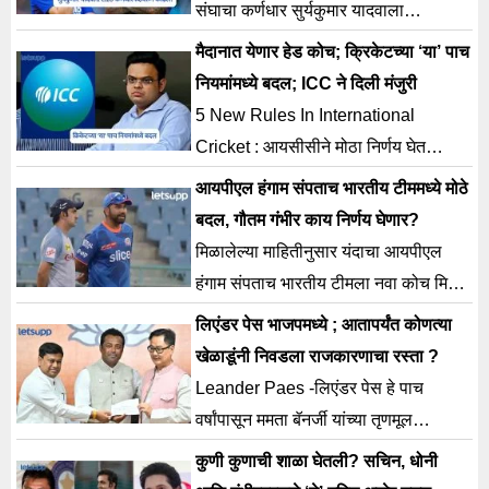
संघाचा कर्णधार सुर्यकुमार यादवाला
बीसीसीआयने मोठा धक्का दिला असून
मैदानात येणार हेड कोच; क्रिकेटच्या ‘या’ पाच
त्याच्याकडून टी20 संघाचे कर्णधार
नियमांमध्ये बदल; ICC ने दिली मंजुरी
5 New Rules In International
Cricket : आयसीसीने मोठा निर्णय घेत
क्रिकेटच्या पाच नियमांमध्ये बदल केले आहेत.
आयपीएल हंगाम संपताच भारतीय टीममध्ये मोठे
या बदलानंतर आता क्रिकेटच्या मैदानात
बदल, गौतम गंभीर काय निर्णय घेणार?
मिळालेल्या माहितीनुसार यंदाचा आयपीएल
हंगाम संपताच भारतीय टीमला नवा कोच मिळू
शकतो.
लिएंडर पेस भाजपमध्ये ; आतापर्यंत कोणत्या
खेळाडूंनी निवडला राजकारणाचा रस्ता ?
Leander Paes -लिएंडर पेस हे पाच
वर्षांपासून ममता बॅनर्जी यांच्या तृणमूल
काँग्रेसमध्ये होते. आता ते भाजपमध्ये (BJP)
कुणी कुणाची शाळा घेतली? सचिन, धोनी
दाखल झाले आहे.