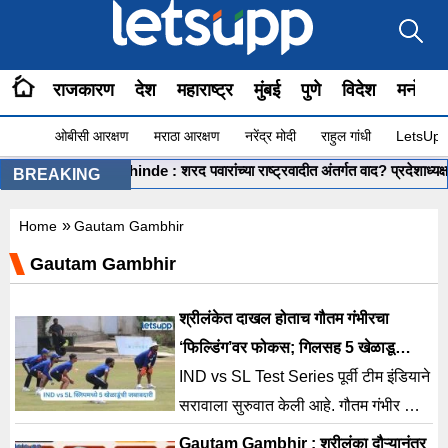
राजकारण
देश
महाराष्ट्र
मुंबई
पुणे
विदेश
मनोरंज
ओबीसी आरक्षण
मराठा आरक्षण
नरेंद्र मोदी
राहुल गांधी
LetsUpp 
Shashikant Shinde : शरद पवारांच्या राष्ट्रवादीत अंतर्गत वाद? प्रदेशाध्यक्ष शशिक
BREAKING
»
Home
Gautam Gambhir
Gautam Gambhir
श्रीलंकेत दाखल होताच गौतम गंभीरचा
‘फिल्डिंग’वर फोकस; गिलसह 5 खेळाडू
स्लिपमध्ये तयार
IND vs SL Test Series पूर्वी टीम इंडियाने
सरावाला सुरुवात केली आहे. गौतम गंभीर यांनी
फिल्डिंगवर विशेष लक्ष केंद्रित केले.
Gautam Gambhir : श्रीलंका दौऱ्यानंतर