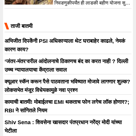
निवडणुकीपर्यंत ही लाडकी बहीण योजना सुरू
तटकरे (Aditi […]
ठेवतील, मात्र नंतर ही योजना महायुती
सरकार कायमस्वरुपी बंद करेल,
ताजी बातमी
अभिजीत दिपकेंनी PSI अधिकाऱ्याला थेट घराबाहेर काढले, नेमकं
कारण काय?
‘जंतर-मंतर’वरील आंदोलनाचे ठिकाणच बंद का करत नाही ? दिल्ली
उच्च न्यायालयाचा केंद्राला सवाल
क्यूआर स्कॅन करून पैसे पाठवताना भविष्यात मोजावे लागणार शुल्क?
लोकसभेत मंजूर विधेयकामुळे नवा प्रश्न
कामाची बातमी! मोबाईलचा EMI थकताच फोन लगेच लॉक होणार?;
RBI ने सांगितले नियम
Shiv Sena : शिवसेना खासदार पंतप्रधान नरेंद्र मोदी यांच्या
भेटीला