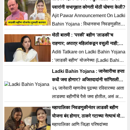
फेरपडताळणी करण्याचा निर्णय...
पवारांनी सभागृहात कोणती मोठी घोषणा केली?
Ajit Pawar Announcement On Ladki
Bahin Yojana : विधानसभा निवडणुकीत
गेमचेंजर ठरलेली ‘मुख्यमंत्री माझी लाडकी
मोठी बातमी : ‘परकी’ बहीण ‘लाडकी’च
बहीण योजना’ (Ladki Bahin Yojana) ही
राहणार; अपात्र महिलांकडून वसुली नाही;
नेहमीच चर्चेत असते. लाडकी बहीण योजना बंद
आदिती तटकरेंची घोषणा
Aditi Tatkare on Ladki Bahin Yojana
होणार असल्याचा आरोप विरोधकांकडून केला
: ‘लाडकी बहीण’ योजनेच्या (Ladki Bahin
जातोय. यासंदर्भात आता राज्याचे उपमुख्यमंत्री
Yojana) पात्रता निकषात न बसणाऱ्या
Ladki Bahin Yojana : जानेवारीचा हप्ता
अजित पवार (Ajit Pawar) यांनी एक
महिलांना वगळण्यासाठीची पडताळणी मोहीम
कधी जमा होणार? अजितदादांनी सांगितली
महत्वाची घोषणा केली आहे. यावेळी त्यांनी
सरकार राबवणार आहे. अर्जाच्या
तारीख, म्हणाले, ‘येत्या…’
२६ जानेवारी म्हणजेच पुढच्या रविवारच्या आता
विरोधकांच्या आरोपांनाही उत्तर दिलंय. अजित
पडताळणीमध्ये जर महिला अपात्र ठरली तर
लाडक्या बहीणींचे पैसे जमा होतील, असं अजित
[…]
पैसे परत घेतले जाणार अशी चर्चा सुरू झाली.
पवार म्हणाले.
महापालिका निवडणुकीनंतर लाडकी बहीण
यावरून विरोधकांकडून सरकारवर
योजना बंद होणार, ठाकरे गटाच्या नेत्याचं मोठं
(Mahayuto) जोरदार टीका होतेय. यावर
विधान
महापालिका आणि जिल्हा परिषदांच्या
आता महिला व बालकल्याण मंत्री आदिती