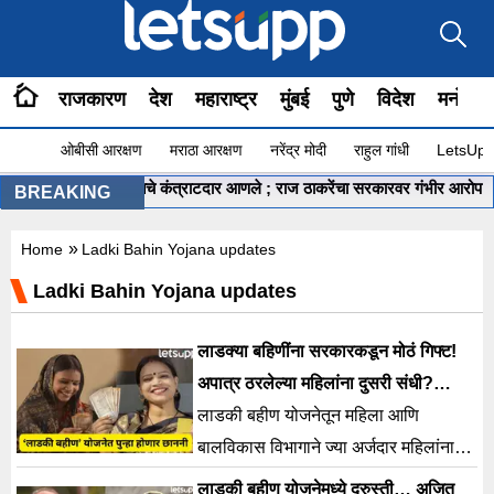
राजकारण
देश
महाराष्ट्र
मुंबई
पुणे
विदेश
मनोरंज
ओबीसी आरक्षण
मराठा आरक्षण
नरेंद्र मोदी
राहुल गांधी
LetsUpp 
ुंभमेळ्यासाठी गुजरातचे कंत्राटदार आणले ; राज ठाकरेंचा सरकारवर गंभीर आरोप
•
BREAKING
»
Home
Ladki Bahin Yojana updates
Ladki Bahin Yojana updates
लाडक्या बहिणींना सरकारकडून मोठं गिफ्ट!
अपात्र ठरलेल्या महिलांना दुसरी संधी?
फेरपडताळणीचा…
लाडकी बहीण योजनेतून महिला आणि
बालविकास विभागाने ज्या अर्जदार महिलांना
अपात्र ठरवण्यात आलं होतं, त्यांची पुन्हा एकदा
लाडकी बहीण योजनेमध्ये दुरुस्ती… अजित