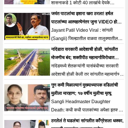
शासनाकडे 1 कोटी 40 लाखांचे देयके
मिळविण्यासाठी प्रयत्न करत होता. परंतु पैसे
जयंत पाटलांचा इशारा खरा ठरला! हर्षल
मिळाले नाहीत.
पाटलांच्या आत्महत्येनंतर जुना VIDEO होतोय
व्हायरल…
Jayant Patil Video Viral : सांगली
(Sangli) जिल्ह्यातील वाळवा तालुक्यातील
हर्षल पाटील या 35 वर्षीय कंत्राटदाराने
नांदेडात सरकारी आदेशाची होळी, सांगलीत
(Harshal Patil End Life) आत्महत्या
मोजणीच बंद; शक्तीपीठ महामार्गाविरोधात
केल्याच्या घटनेने राज्यभरात खळबळ उडाली.
शेतकरी आक्रमक
नांदेडमध्ये शेतकऱ्यांनी यासंबंधीच्या सरकारी
हर्षल यांनी जलजीवन मिशन अंतर्गत नळपाणी
आदेशाची होळी केली तर सांगलीत महामार्गाच्या
योजनेचे काम पूर्ण करूनही शासनाकडून
मोजणीचं काम बंद पाडलं.
गुण कमी मिळाल्यानं मुख्याध्यापक वडिलांची
थकीत देयके मिळाली नाहीत. आर्थिक
मुलीला मारहाण; १७ वर्षीय मुलीचा मृत्यू
विवंचनेतून त्यांनी शेतामध्ये (Jayant Patil
Sangli Headmaster Daughter
Video Viral) गळफास घेऊन आपलं जीवन
Death: कधी कधी पालकांच्या अपेक्षा इतक्या
संपवलं. विशेष […]
मोठ्या असतात, की त्या मुलांच्या जीवावर
ठरलेलं ते घडलंच! सांगलीत काँग्रेसला धक्का,
बेततात. शिक्षण, गुण, स्पर्धा – या सगळ्यांच्या