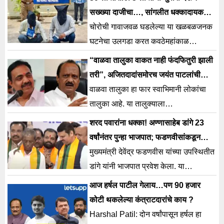
सख्ख्या दाजीचा…, सांगलीत धक्कादायक
अपघाताचा बनाव फुटला
चोरोची गावाजवळ घडलेल्या या खळबळजनक
घटनेचा उलगडा करत कवठेमहांकाळ
पोलिसांनी गुन्ह्याचा छडा लावला आहे.
“वाळवा तालुका वाकत नाही फंदफितुरी झाली
तरी”, अजितदादांसमोरच जयंत पाटलांची
मार्मिक टोलेबाजी
वाळवा तालुका हा फार स्वाभिमानी लोकांचा
तालुका आहे. या तालुक्याला
स्वातंत्र्यसैनिकांची फार मोठी परंपरा आहे.
शरद पवारांना धक्का! अण्णासाहेब डांगे 23
वर्षांनंतर पुन्हा भाजपात; फडणवीसांकडून
आठवणींना उजाळा
मुख्यमंत्री देवेंद्र फडणवीस यांच्या उपस्थितीत
डांगे यांनी भाजपात प्रवेश केला. या
घडामोडीमुळे शरद पवार गटाला मोठा धक्का
आज हर्षल पाटील गेलाय…पण 90 हजार
बसला आहे.
कोटी थकलेल्या कंत्राटदारांचे काय ?
Harshal Patil: दोन वर्षांपासून हर्षल हा