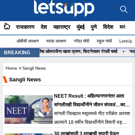
राजकारण
देश
महाराष्ट्र
मुंबई
पुणे
विदेश
मनोरंज
ओबीसी आरक्षण
मराठा आरक्षण
नरेंद्र मोदी
राहुल गांधी
LetsUpp 
हे ना?”, PM मोदींचा ओमराजेंना खास प्रश्न; फिटनेसवर रंगली चर्चा
•
‘मला रणनी
BREAKING
»
Home
Sangli News
Sangli News
NEET Result : अहिल्यानगरनंतर आता
सांगलीतही विद्यार्थीनीने जीवन संपवलं…कारण
तेच..
सांगली जिल्ह्यात मसूरमध्ये नीट परीक्षेत अपयश
आल्याने 18 वर्षीय विद्यार्थीनीने विषारी वड्या
खाऊन जीवन संपवल्याची दुर्देवी घटना घडली.
30 लाखांसाठी 3 लाखाची सुपारी देऊन