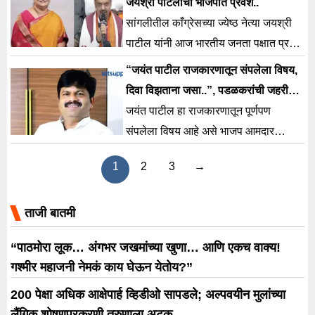
जयश्री पाटलांचा भाजपात प्रवेश..
नादात आपण माणुसकी, प्रेम, आणि
सांगलीतील काँग्रेसच्या ज्येष्ठ नेत्या जयश्री
समजूतदारपणा हरवून बसतो. ही घटना केवळ
पाटील यांनी आज भारतीय जनता पक्षात प्रवेश
एक बातमी नाही, तर प्रत्येक पालकांसाठी
केला.
“जयंत पाटील राजकारणातून संपलेला विषय,
आणि समाजासाठी एक मोठा, गंभीर इशारा आहे
दिवा विझताना जसा..”, पडळकरांची जहरी
– की, “अपेक्षा ठेवा, पण माणुसकी विसरू
टीका
जयंत पाटील हा राजकारणातून पूर्णपण
नका!” सांगली […]
संपलेला विषय आहे असे भाजप आमदार
गोपीचंद पडळकर म्हणाले आहेत.
1
2
3
→
ताजी बातमी
“पाठमोरा लूक… अंगभर जखमांच्या खुणा… आणि एकच वाक्य!
गश्मीर महाजनी नेमकं काय घेऊन येतोय?”
200 पेक्षा अधिक आक्षेपार्ह व्हिडीओ सापडले; अल्पवयीन मुलांच्या
लैंगिक शोषणप्रकरणी तरुणाला अटक