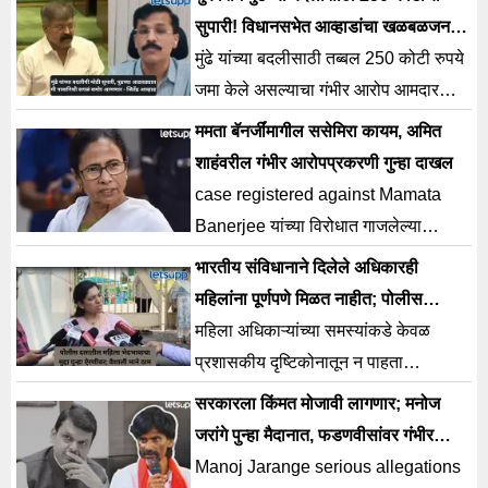
समोर येत आहेत.
सुपारी! विधानसभेत आव्हाडांचा खळबळजनक
दावा
मुंढे यांच्या बदलीसाठी तब्बल 250 कोटी रुपये
जमा केले असल्याचा गंभीर आरोप आमदार
जितेंद्र आव्हाड यांनीं विधानसभेत केला आहे.
ममता बॅनर्जींमागील ससेमिरा कायम, अमित
शाहंवरील गंभीर आरोपप्रकरणी गुन्हा दाखल
case registered against Mamata
Banerjee यांच्या विरोधात गाजलेल्या
हत्याकांडात अमित शाह यांचे नाव
भारतीय संविधानाने दिलेले अधिकारही
जोडल्याप्रकरणी एफआयआर दाखल करण्यात
महिलांना पूर्णपणे मिळत नाहीत; पोलीस
आला आहे.
व्यवस्थेवर वैशाली माने यांचा गंभीर आरोप
महिला अधिकाऱ्यांच्या समस्यांकडे केवळ
प्रशासकीय दृष्टिकोनातून न पाहता
संवेदनशीलतेने पाहण्याची गरज असल्याचेही
सरकारला किंमत मोजावी लागणार; मनोज
त्यांनी नमूद केले.
जरांगे पुन्हा मैदानात, फडणवीसांवर गंभीर
आरोप
Manoj Jarange serious allegations