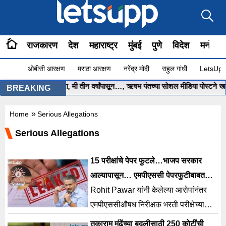
राजकारण
देश
महाराष्ट्र
मुंबई
पुणे
विदेश
मनोरंज
ओबीसी आरक्षण
मराठा आरक्षण
नरेंद्र मोदी
राहुल गांधी
LetsUpp 
साहेब.. मला मदत करा, मी तीन वर्षांपासून…, ऋषभ पंतच्या सोशल मीडिया पोस्टने खळबळ
BREAKING
»
Home
Serious Allegations
Serious Allegations
15 परीक्षांचे पेपर फुटले…भाजप सरकार
आल्यापासून… एमपीएससी पेपरफुटीबाबत
रोहित पवारांचे गंभीर आरोप
Rohit Pawar यांनी केलेल्या आरोपांनंतर
एमपीएससीऔषध निरीक्षक भरती परीक्षेच्या
कथित पेपरफुटी प्रकरणात दररोज नवे दावे
तुकाराम मुंढेंच्या बदलीसाठी 250 कोटींची