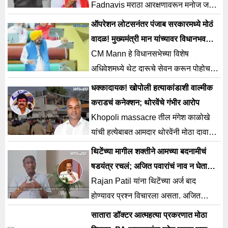
Fadnavis मराठा आरक्षणावरून मनोज जरांगे
यांनी पुन्हा एकदा राज्य सरकारविरोधात
ऑपरेशन लोटसनंतर पंजाब सरकारमध्ये मोठं
आक्रमक भूमिका घेतली आहे.
वादळ! मुख्यमंत्री मान यांच्यावर विधानभवनात
दारू पिऊन आल्याचे गंभीर आरोप
CM Mann हे विधानसभेच्या विशेष
अधिवेशमध्ये थेट दारूचे सेवन करून पोहोचले
होते त्यामुळे राजकीय वातावरण चांगलं तापलं
धक्कादायक! खोपोली हत्याकांडाशी वाल्मीक
आहे.
कराडचं कनेक्शन; थोरवेंचे गंभीर आरोप
Khopoli massacre तील मंगेश काळोखे
यांची हत्येबाबत आमदार थोरवेंनी मोठा दावा
केला ज्यामुळे या प्रकरणाचं बीड कनेक्शन
थिटेंच्या मागील शक्तीने आमच्या बदनामीचं
समोर आलं आहे.
षडयंत्र रचलं; अजित पवारांचं नाव न घेता
राजन पाटलांचे गंभीर आरोप
Rajan Patil यांना थिटेंच्या अर्ज बाद
होण्यावर प्रश्न विचारला असता. अजित
पवारांचं नाव न घेता गंभीर आरोप केला.
सातारा डॉक्टर आत्महत्या प्रकरणात मोठा