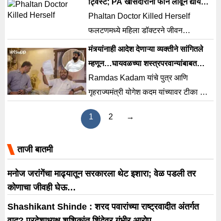
ट्विस्ट; PA खासदारांना फोन लावून द्यायचे
अन्…; भावाचे खळबळजनक दावे
Phaltan Doctor Killed Herself
फलटणमध्ये महिला डॉक्टरने जीवन
संपवल्याची घटना घडली. त्यानंतर या
मंत्र्यांनाही आदेश देणाऱ्या व्यक्तीने सांगितले
डॉक्टरच्या भावाने खळबळजनक आरोप केले
म्हणून…घायवळच्या शस्त्रपरवान्यांबाबत
आहेत.
रामदास कदमांचा गंभीर आरोप
Ramdas Kadam यांचे पुत्र आणि
गृहराज्यमंत्री योगेश कदम यांच्यावर टीका होत
आहेत. यामध्ये आता रामदास कदम यांनी एक
1
2
→
खळबळजनक गौप्यस्फोट केला आहे.
ताजी बातमी
मनोज जरांगेंचा माढ्यातून सरकारला थेट इशारा; वेळ पडली तर
कोणाचा जीवही घेऊ…
Shashikant Shinde : शरद पवारांच्या राष्ट्रवादीत अंतर्गत
वाद? प्रदेशाध्यक्ष शशिकांत शिंदेवर गंभीर आरोप