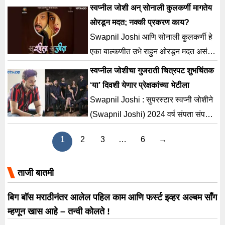
Joshi), सोनाली कुलकर्णी (Sonalee
स्वप्नील जोशी अन् सोनाली कुलकर्णी मागतेय
प्रमोशनमध्ये व्यस्त असला, तरी त्याच्या
Kulkarni) आणि प्रसाद ओक (Prasad
ओरडून मदत; नक्की प्रकरण काय?
आगामी गुजराती चित्रपटाच्या पोस्टरमुळे
Oak) यांच्या भूमिका आणि त्यांचे पहिल्यांदाच
Swapnil Joshi आणि सोनाली कुलकर्णी हे
(Shubhchintak Movie) तो पुन्हा चर्चेत
एकत्र येणे, यामुळे चर्चेत असलेला
एका बाल्कणीत उभे राहुन ओरडून मदत असं
आलाय. एकीकडे स्वप्नील महत्त्वपूर्ण भूमिका
बहुप्रतीक्षित ‘सुशीला सुजीत’ हा चित्रपट
काय बरं घडल असेल की प्रेक्षकांची मदत
स्वप्नील जोशीचा गुजराती चित्रपट शुभचिंतक
बजावत असला, […]
(Sushila Sujeet Film) येत्या 18 एप्रिल
घ्यावी लागली असले ?
‘या’ दिवशी येणार प्रेक्षकांच्या भेटीला
2025 रोजी सर्वत्र प्रदर्शित होत आहे. गेल्या
Swapnil Joshi : सुपरस्टार स्वप्नी जोशीने
काही आठवड्यांत टप्प्याटप्प्याने प्रकाशित
(Swapnil Joshi) 2024 वर्ष संपता संपता
झालेल्या टीझर, […]
त्याचा आगामी गुजराती चित्रपटाची घोषणा
1
2
3
…
6
→
केली होती. मराठी चित्रपट
ताजी बातमी
बिग बॉस मराठीनंतर आलेल पहिल काम आणि फर्स्ट इव्हर अल्बम साँग
म्हणून खास आहे – तन्वी कोलते !