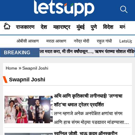
राजकारण
देश
महाराष्ट्र
मुंबई
पुणे
विदेश
मनोरंज
ओबीसी आरक्षण
मराठा आरक्षण
नरेंद्र मोदी
राहुल गांधी
LetsUpp 
मुख्यमंत्री साहेब.. मला मदत करा, मी तीन वर्षांपासून…, ऋषभ पंतच्या सोशल मीडिया पो
BREAKING
»
Home
Swapnil Joshi
Swapnil Joshi
अभि आणि कृतिकाची लगीनघाई! ‘लग्नाचा
शॉट’चा धमाल ट्रेलर प्रदर्शित
लग्न म्हणजे अनेक अनपेक्षित क्षणांचा संगम
आणि हाच संगम मोठ्या पडद्यावर मांडण्यासाठी
येत आहे आगामी मराठी चित्रपट ‘लग्नाचा
स्वप्निल जोशी, भाऊ कदम ऑनस्क्रीन