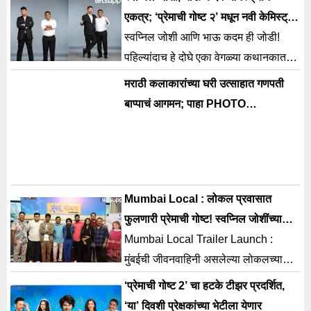
शॉट’.
एकत्र; ‘प्रेमाची गोष्ट २’ मधून नवी केमिस्ट्री
उलगडणार
स्वप्निल जोशी आणि भाऊ कदम ही जोडी!
पहिल्यांदाच हे दोघे एका वेगळ्या कथानकात
आणि अनोख्या भूमिकांमध्ये एकत्र झळकणार
मराठी कलाकारांच्या घरी उत्साहात गणपती
आहेत.
बाप्पाचं आगमन; पाहा PHOTO…
Mumbai Local : लोकल प्रवासात
फुलणारी प्रेमाची गोष्ट! स्वप्निल जोशींच्या
उपस्थितीत ट्रेलर लाँच
Mumbai Local Trailer Launch :
मुंबईची जीवनवाहिनी असलेल्या लोकलच्या
प्रवासात झालेल्या नजरानजरेपासून आयुष्य
‘प्रेमाची गोष्ट 2’ चा हटके टीझर प्रदर्शित,
बदलणाऱ्या घटनेपर्यंतचा रंजक प्रवास ‘मुंबई
‘या’ दिवशी प्रेक्षकांच्या भेटीला येणार