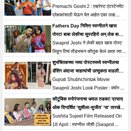
लोकल’ या (Mumbai Local) चित्रपटातून
Premachi Gosht 2 : एव्हरेस्ट एंटरटेनमेंट
उलगडणार आहे. नुकताच या चित्रपटाचा
प्रेक्षकांसाठी घेऊन येत आहेत एका लव्ह
ट्रेलर लाँच सुप्रसिद्ध अभिनेता, निर्माता
स्टोरीच्या अरेंज मॅरेजची गोष्ट. ‘प्रेमाची गोष्ट
Fathers Day निमित्त स्वप्नीलने खास
स्वप्निल जोशी (Swapnil Joshi) यांच्या
2’
पोस्ट! बाबा लेकीचा सुपरहिरो अन् लेक बाबाचं
विशेष उपस्थितीत करण्यात आला. ‘मुंबई
सर्वस्व
Swapnil Joshi ने लेकी बद्दल खास पोस्ट
लोकल’ या चित्रपटाचं लेखन, दिग्दर्शन
लिहून तिचं तोंडभरून कौतुक केलं आता त्याची
अभिजीत (Marathi Film) यांनी केलं आहे.
लेक मायरा ने देखील कलाविश्वात पदार्पण केलं
शुभचिंतकच्या नव्या पोस्टरमध्ये स्वप्नीलचा
बिग […]
आहे.
डॅशिंग अंदाज! चाहत्यांची उत्सुकता वाढली…
Gujrati Shubhchintak Movie
Swapnil Joshi Look Poster : वर्षाच्या
सुरुवातीपासून अभिनेता निर्माता स्वप्नील जोशी
कौटुंबिक मनोरंजनाचा धमाल तडका! प्रसाद
(Swapnil Joshi) हा अनेक प्रोजेक्ट्समध्ये
ओक दिग्दर्शित ‘सुशीला-सुजीत’ ‘या’ तारखेला
व्यस्त आहे. अश्यातच स्वप्नील त्याचा
प्रेक्षकांच्या भेटीला
Sushila Sujeet Film Released On
चाहत्यांना वेगवेगळ्या भूमिकेत देखील दिसतोय.
18 April : स्वप्नील जोशी (Swapnil
स्वप्नील सध्या सुशीला सुजीत चित्रपटाच्या