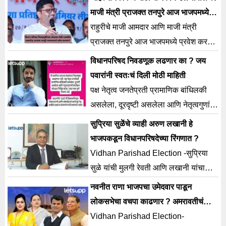
घडून आल्या आहेत.
माजी मंत्री प्राजक्त तनपुरे आज भाजपमध्ये
प्रवेश करणार?
राहुरीचे माजी आमदार आणि माजी मंत्री
प्राजक्त तनपुरे आज भाजपमध्ये प्रवेश करणार
असल्याची जोरदार चर्चा राजकीय वर्तुळात सुरू
विधानपरिषद निवडणूक लढणार का ? जय
आहे.
पवारांनी स्वतःचं दिली मोठी माहिती
पक्ष नेतृत्व जनतेप्रती प्रामाणिक बांधिलकी
असलेला, दूरदृष्टी असलेला आणि नेतृत्वगुणांनी
कार्यक्षम उमेदवार निश्चित करेल-जय पवार
सुप्रिया सुळेंचे व्याही अरुण लखानी हे
भाजपकडून विधानपरिषदेच्या रिंगणात ?
Vidhan Parishad Election -सुप्रिया
सुळे यांची मुलगी रेवती आणि लखानी यांचा
मुलगा सारंग विवाह सोहळा लवकरच होणार
नवनीत राणा भाजपचा उमेदवार पाडून
आहे.
लोकसभेचा वचपा काढणार ? अमरावतीचं
राजकीय गणित लई ‘डेंजर’
Vidhan Parishad Election-