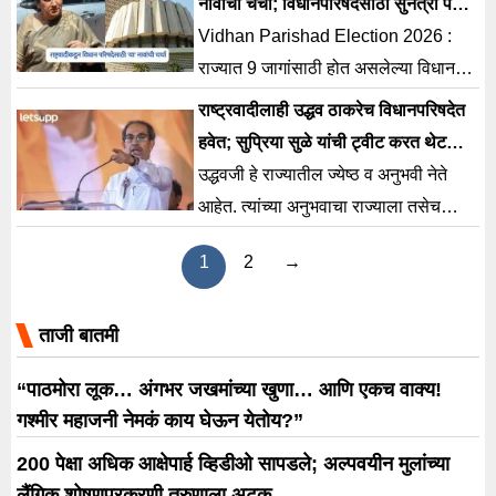
नावांची चर्चा; विधानपरिषदेसाठी सुनेत्रा पवार
कोणाला देणार संधी ?
Vidhan Parishad Election 2026 :
राज्यात 9 जागांसाठी होत असलेल्या विधान
परिषद निवडणुकीसाठी भाजपने अनेकांना
राष्ट्रवादीलाही उद्धव ठाकरेच विधानपरिषदेत
धक्का देत 5 उमेदवारांच्या
हवेत; सुप्रिया सुळे यांची ट्वीट करत थेट
विनंती
उद्धवजी हे राज्यातील ज्येष्ठ व अनुभवी नेते
आहेत. त्यांच्या अनुभवाचा राज्याला तसेच
सभागृहाला सदैव फायदाच होत राहील-सुळे
1
2
→
ताजी बातमी
“पाठमोरा लूक… अंगभर जखमांच्या खुणा… आणि एकच वाक्य!
गश्मीर महाजनी नेमकं काय घेऊन येतोय?”
200 पेक्षा अधिक आक्षेपार्ह व्हिडीओ सापडले; अल्पवयीन मुलांच्या
लैंगिक शोषणप्रकरणी तरुणाला अटक