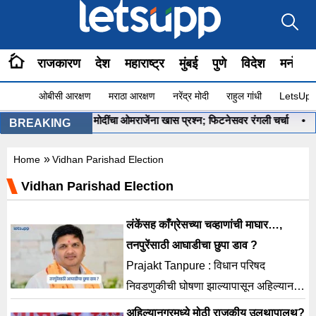
राजकारण
देश
महाराष्ट्र
मुंबई
पुणे
विदेश
मनोरंज
ओबीसी आरक्षण
मराठा आरक्षण
नरेंद्र मोदी
राहुल गांधी
LetsUpp 
रू आहे ना?”, PM मोदींचा ओमराजेंना खास प्रश्न; फिटनेसवर रंगली चर्चा
•
‘मला र
BREAKING
»
Home
Vidhan Parishad Election
Vidhan Parishad Election
लंकेंसह काँग्रेसच्या चव्हाणांची माघार…,
तनपुरेंसाठी आघाडीचा छुपा डाव ?
Prajakt Tanpure : विधान परिषद
निवडणुकीची घोषणा झाल्यापासून अहिल्यानगर
मधील राजकारणात अनेक नाट्यमय घडामोडी
अहिल्यानगरमध्ये मोठी राजकीय उलथापालथ?