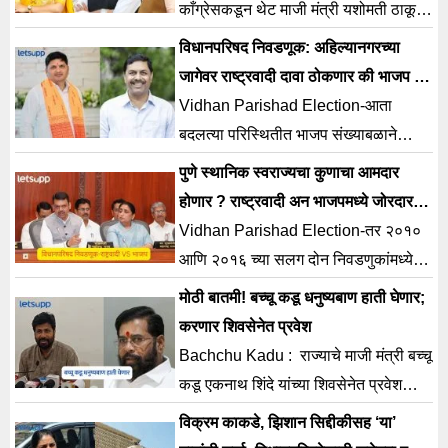
काँग्रेसकडून थेट माजी मंत्री यशोमती ठाकूर
यांना मैदानात उतरविले जाऊ शकते. त्यात
विधानपरिषद निवडणूक: अहिल्यानगरच्या
शिंदेसेनेचा उमेदवार रिंगणात उतरू शकतो.
जागेवर राष्ट्रवादी दावा ठोकणार की भाजप ?
संख्याबळ कुणाच्या बाजूने ?
Vidhan Parishad Election-आता
बदलत्या परिस्थितीत भाजप संख्याबळाने
आघाडीवर असल्यामुळे महायुतीमध्ये ही जागा
पुणे स्थानिक स्वराज्यचा कुणाचा आमदार
भाजप की अजित पवार गटाकडे जाणार याबद्दल
होणार ? राष्ट्रवादी अन भाजपमध्ये जोरदार
उत्सुकता आहे.
टक्कर !
Vidhan Parishad Election-तर २०१०
आणि २०१६ च्या सलग दोन निवडणुकांमध्ये
राष्ट्रवादी काँग्रेसच्या अनिल भोसले यांनी
मोठी बातमी! बच्चू कडू धनुष्यबाण हाती घेणार;
बाजी मारली. डिसेंबर २०२२ मध्ये त्यांची मुदत
करणार शिवसेनेत प्रवेश
संपली.
Bachchu Kadu : राज्याचे माजी मंत्री बच्चू
कडू एकनाथ शिंदे यांच्या शिवसेनेत प्रवेश
करणार आहे. तसेच विधान परिषदेसाठी
विक्रम काकडे, झिशान सिद्दीकीसह ‘या’
शिवसेनेकडून उमेदवारी अर्ज