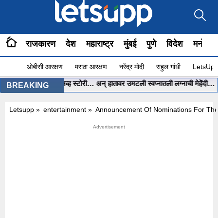
राजकारण
देश
महाराष्ट्र
मुंबई
पुणे
विदेश
मनोरंज
ओबीसी आरक्षण
मराठा आरक्षण
नरेंद्र मोदी
राहुल गांधी
LetsUpp 
ला सांगितली लव्ह स्टोरी… अन् हातावर उमटली स्वप्नातली लग्नाची मेहेंदी…
•
पंतप
BREAKING
Letsupp
»
entertainment
»
Announcement Of Nominations For The P