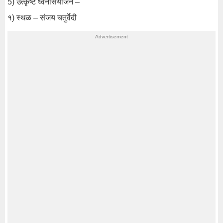
5) उत्कृष्ट ध्वनीसंयोजन –
१) स्थळ – संजय चतुर्वेदी