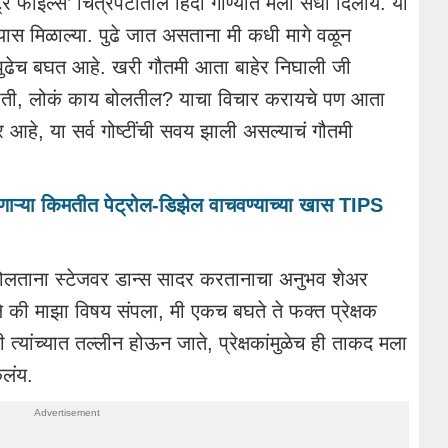
ट्र फाईल्स’ चित्रपटातील हिंदी गाण्यात मला संधी दिलीयं. या
करण्यास मिळाल्या. पुढे जात असताना मी कधी मागे वळून
पुढेच बघत आहे. खरी गौतमी आता बाहेर निघाली जी
ोती, लोकं काय बोलतील? याचा विचार करायचे पण आता
 आहे, या सर्व गोष्टींची सवय झाली असल्याचं गौतमी
ऱ्या किमतीत पेट्रोल-डिझेल वाचवण्याच्या खास TIPS
बोलताना स्टेजवर डान्स सादर करतानाचा अनुभव शेअर
ेले की माझा विषय संपला, मी एकच बघते ते फक्त प्रेक्षक
यांच्यात तल्लीन होऊन जाते, प्रेक्षकांमुळेच ही ताकद मला
ेलंय.