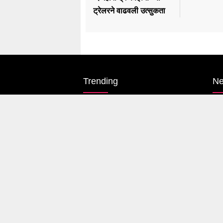
ट्रेलरने वाढवली उत्सुकता
Trending
N
Karnataka Election
Pol
#rahul Gandhi
Ma
#BJP
Mu
#एकनाथ शिंदे
Pu
अजित पवार
Co
#आदित्य ठाकरे
Int
Copyright © letsupp 2026 . All rights reserved.