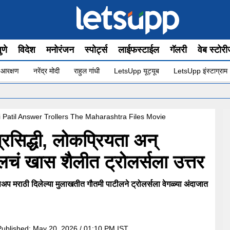
ुणे
विदेश
मनोरंजन
स्पोर्ट्स
लाईफस्टाईल
गॅलरी
वेब स्टोर
 आरक्षण
नरेंद्र मोदी
राहुल गांधी
LetsUpp यूट्यूब
LetsUpp इंस्टाग्राम
•
Patil Answer Trollers The Maharashtra Files Movie
सिद्धी, लोकप्रियता अन्
चं खास शैलीत ट्रोलर्सला उत्तर
ेट्सअप मराठी दिलेल्या मुलाखतीत गौतमी पाटीलने ट्रोलर्सला वेगळ्या अंदाजात
Published:
May 20, 2026 / 01:10 PM IST