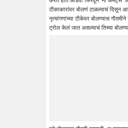
करत हात आडवा फिरवून ‘नो कमेंट्स’ असं
टीकाकारांवर बोलणं टाळल्याचं दिसून आ
नृत्यांगणांच्या टीकेवर बोलण्यास गौतम
ट्रोल केलं जात असल्याचं तिच्या बोलण