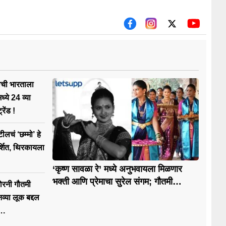
ाची भारताला
ध्ये 24 व्या
रेंड !
लचं ‘छम्मो’ हे
्शित, थिरकायला
‘कृष्ण सावळा रे’ मध्ये अनुभवायला मिळणार
भक्ती आणि प्रेमाचा सुरेल संगम; गौतमी
मोरनी गौतमी
पाटीलने नृत्यातून रंगवली राधिकेची कहाणी
व्या लूक बद्दल
….