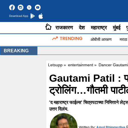
Download App
राजकारण
देश
महाराष्ट्र
मुंबई
प
ओबीसी आरक्षण
मराठा
BREAKING
Letsupp
»
entertainment
»
Dancer Gautami 
Gautami Patil : प्र
ट्रोलिंग…गौतमी पाटील
'द महाराष्ट्र फाईल्स' चित्रपटाच्या निमित्ताने ल
उत्तर दिलंय.
Written By:
Amol Bhingardive