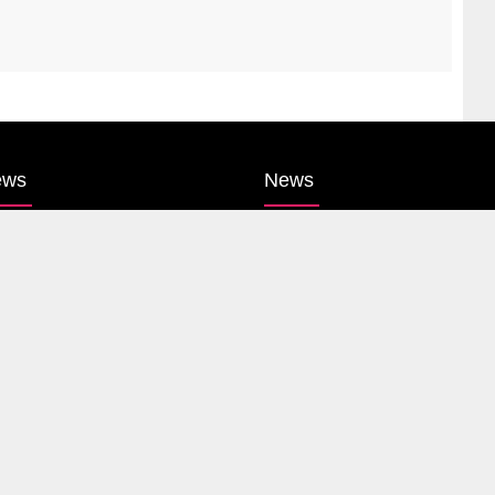
ews
News
itics
Entertainment
harashtra
Sports
mbai
Gallery
ne
Life Style
untry
Video
ernational
Web Stories