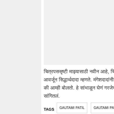
चित्रपससृष्टी माझ्यासाठी नवीन आहे, च
आवर्जून सिद्धार्थदादा म्हणते. मंगेशदादा
की आम्ही बोलतो. हे सांभाळून घेणं गरज
सांगितलं.
GAUTAMI PATIL
GAUTAMI PA
TAGS