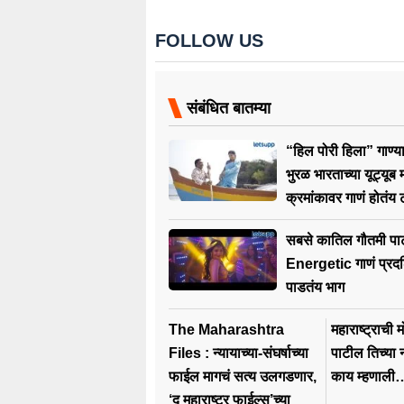
FOLLOW US
संबंधित बातम्या
“हिल पोरी हिला” गाण्य
भुरळ भारताच्या यूट्यूब म
क्रमांकावर गाणं होतंय ट्
सबसे कातिल गौतमी पाटी
Energetic गाणं प्रदर
पाडतंय भाग
The Maharashtra
महाराष्ट्राची 
Files : न्यायाच्या-संघर्षाच्या
पाटील तिच्या न
फाईल मागचं सत्य उलगडणार,
काय म्हणाली
‘द महाराष्ट्र फाईल्स’च्या