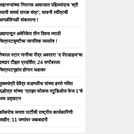
लहानग्यांच्या निरागस आवाजात पहिल्यांदाच ‘श्री
स्वामी समर्थ तारक मंत्र’; सावनी रवींद्रची
आगळीवेगळी संकल्पना !
उद्यापासून अमेरिकेत तीन दिवस मराठी
चित्रपटसृष्टीचा जागतिक जल्लोष !
नेचरल स्टार नानीचा रौद्र अवतार! ‘द पॅराडाइज’चा
दमदार टीझर प्रदर्शित; 24 सप्टेंबरला
चित्रपटगृहांत होणार धडाका
मुख्यमंत्री देवेंद्र फडणवीस यांच्या हस्ते नमित
मल्होत्रा यांच्या ‘प्राइम फोकस स्टुडिओज फेज 1’चे
भव्य उद्घाटन
कॉकरोच जनता पार्टीची राष्ट्रीय कार्यकारिणी
जाहीर; 11 जणांवर जबाबदारी