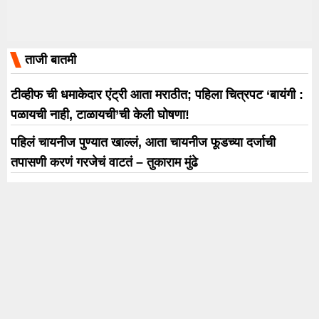
ताजी बातमी
टीव्हीफ ची धमाकेदार एंट्री आता मराठीत; पहिला चित्रपट ‘बायंगी :
पळायची नाही, टाळायची’ची केली घोषणा!
पहिलं चायनीज पुण्यात खाल्लं, आता चायनीज फूडच्या दर्जाची
तपासणी करणं गरजेचं वाटतं – तुकाराम मुंढे
काँग्रेसची ‘गुंगी गुडिया’ टीका अन् खासदार पंतप्रधानांना भेटणार;
सुप्रिया सुळेंनी दोन्ही विषयावर काय दिली प्रतिक्रिया?
ताथवडेतील पोद्दार इंटरनॅशनल स्कूलमधील दुर्घटनेप्रकरणी गुन्हा
दाखल; सुरक्षा रक्षकाच्या मृत्यूनंतर व्यवस्थापन अडचणीत
स्वर्गीय विनायक आबा निम्हण यांच्या जयंतीनिमित्त खडकी पोलीस
स्टेशनला संगणकीय साहित्याचे वितरण