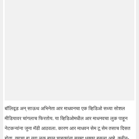
बॉलिवूड अन् साऊथ अभिनेता आर माधवनचा एक व्हिडिओ सध्या सोशल
मीडियावर चांगलाच फिरतोय. या व्हिडिओमधील आर माधनवचा लुक पाहून
नेटकऱ्यांना जुना मॅडी आठवला. कारण आर माधवन सेम टू सेम तसाच दिसत
होता. त्याचा हा नवा लूक बघून चाहत्यांना सुखद धक्का बसला आहे. क्लीन-