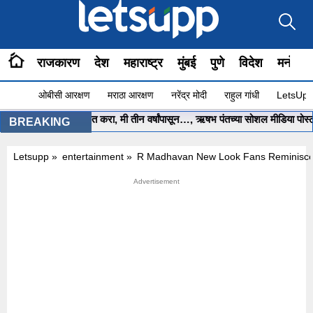
राजकारण
देश
महाराष्ट्र
मुंबई
पुणे
विदेश
मनोरंज
ओबीसी आरक्षण
मराठा आरक्षण
नरेंद्र मोदी
राहुल गांधी
LetsUpp 
यमंत्री साहेब.. मला मदत करा, मी तीन वर्षांपासून…, ऋषभ पंतच्या सोशल मीडिया पोस्टन
BREAKING
Letsupp
»
entertainment
»
R Madhavan New Look Fans Reminisce 