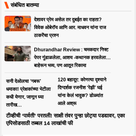
संबंधित बातम्या
देशावर प्रेम असेल तर दुबईत का राहता?
विवेक ओबेरॉय आणि आर. माधवन यांना राज
ठाकरेंचा प्रश्न
Dhurandhar Review : चमकदार गिफ्ट
पेपर गुंडाळलेला, आशय -कथानक हरवलेला…
बाहेरून भव्य, पण आतून रिकामा
120 बहादूर: कोणत्या दृश्याने
सनी देओलचा ‘गबरू’
दिग्दर्शक रजनीश ‘रेझी’ घई
धमाका! प्रेक्षकांच्या भेटीला
यांना केलं भावुक? डोळ्यांत
कधी येणार, जाणून घ्या
आले अश्रू
तारीख…
टीव्हीची ‘पार्वती’ परतली! साक्षी तंवर पुन्हा छोट्या पडद्यावर, एका
एपिसोडसाठी तब्बल 14 लाखांची फी