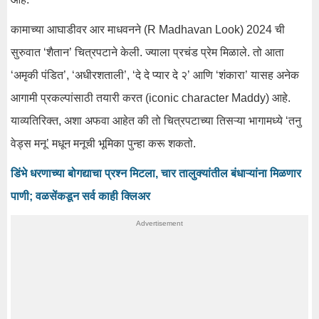
कामाच्या आघाडीवर आर माधवनने (R Madhavan Look) 2024 ची
सुरुवात ‘शैतान’ चित्रपटाने केली. ज्याला प्रचंड प्रेम मिळाले. तो आता
‘अमृकी पंडित’, ‘अधीरशताली’, ‘दे दे प्यार दे २’ आणि ‘शंकारा’ यासह अनेक
आगामी प्रकल्पांसाठी तयारी करत (iconic character Maddy) आहे.
याव्यतिरिक्त, अशा अफवा आहेत की तो चित्रपटाच्या तिसऱ्या भागामध्ये ‘तनु
वेड्स मनू’ मधून मनूची भूमिका पुन्हा करू शकतो.
डिंभे धरणाच्या बोगद्याचा प्रश्न मिटला, चार तालुक्यांतील बंधाऱ्यांना मिळणार
पाणी; वळसेंकडून सर्व काही क्लिअर