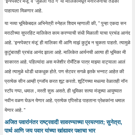
‘इन्स्पेक्टर मंजू’ व ‘जुळली गाठ गं’ या मालिकांमधून मनोरंजनाचा तडका
पाहायला मिळणार आहे.
या नव्या भूमिकेबद्दल अभिनेत्री स्नेहल शिदम म्हणाली की, ” पुन्हा एकदा सन
मराठीच्या सुपरहिट मालिकेत काम करण्याची संधी मिळाली याचा प्रचंड आनंद
आहे. ‘इन्स्पेक्टर मंजू’ ही मालिका मी आणि माझं कुटुंब न चुकता पाहतो. त्यामुळे
कुटुंबातही प्रचंड आनंद झाला आहे. मालिकेत आर्यनची आत्या ही भूमिका मी
साकारत आहे. पहिल्यांदा अस मजेशीर रोमँटिक पात्र माझ्या वाट्याला आलं
आहे त्यामुळे थोडी धाकधुक होते. पण सेटवर सगळे इतके भन्नाट आहेत की
प्रत्येक सीन आम्ही एन्जॉय करत शूट करतो. शूटिंगच्या मधल्या वेळातही नॉन
स्टॉप गप्पा, धमाल , मस्ती सुरू असते. ही भूमिका सत्या मंजूच्या आयुष्यात
नवीन वळण घेऊन येणार आहे. प्रत्येक एपिसोड पाहताना प्रेक्षकांना धमाल
येणार आहे. ”
अजित पवारांनंतर राष्ट्रवादी सावरण्याच्या प्रयत्नात; सुनेत्रा,
पार्थ आणि जय पवार यांच्या खांद्यावर पक्षाचा भार