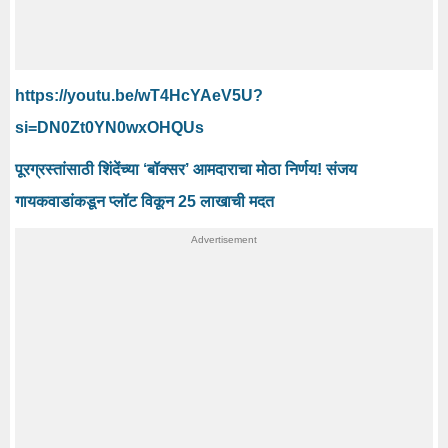
https://youtu.be/wT4HcYAeV5U?
si=DN0Zt0YN0wxOHQUs
पूरग्रस्तांसाठी शिंदेंच्या ‘बॉक्सर’ आमदाराचा मोठा निर्णय! संजय
गायकवाडांकडून प्लॉट विकून 25 लाखाची मदत