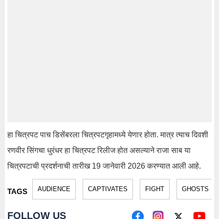
हा
चित्रपट
पाच
डिसेंबरला
चित्रपटगृहामध्ये
येणार
होता
.
मात्र
त्याच
दिवशी
रणवीर
सिंगचा
धुरंधर
हा
चित्रपट
रिलीज
होत
असल्याने
राजा
साब
या
चित्रपटाची
प्रदर्शनाची
तारीख
19
जानेवारी
2026
करण्यात
आली
आहे
.
AUDIENCE
CAPTIVATES
FIGHT
GHOSTS
TAGS
FOLLOW US