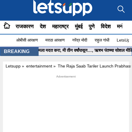
राजकारण
देश
महाराष्ट्र
मुंबई
पुणे
विदेश
मनोरंज
ओबीसी आरक्षण
मराठा आरक्षण
नरेंद्र मोदी
राहुल गांधी
LetsUpp 
मुख्यमंत्री साहेब.. मला मदत करा, मी तीन वर्षांपासून…, ऋषभ पंतच्या सोशल मीडिया प
BREAKING
Letsupp
»
entertainment
»
The Raja Saab Tariler Launch Prabhass