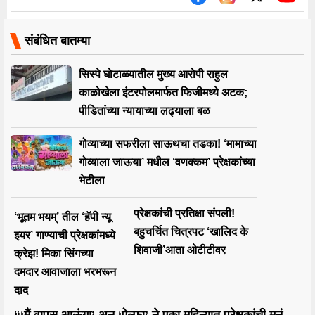
संबंधित बातम्या
सिस्पे घोटाळ्यातील मुख्य आरोपी राहुल
काळोखेला इंटरपोलमार्फत फिजीमध्ये अटक;
पीडितांच्या न्यायाच्या लढ्याला बळ
गोव्याच्या सफरीला साऊथचा तडका! ‘मामाच्या
गोव्याला जाऊया’ मधील ‘वणक्कम’ प्रेक्षकांच्या
भेटीला
प्रेक्षकांची प्रतिक्षा संपली!
‘भूतम भयम्’ तील ‘हॅपी न्यू
बहुचर्चित चित्रपट ‘खालिद के
इयर’ गाण्याची प्रेक्षकांमध्ये
शिवाजी’आता ओटीटीवर
क्रेझ! मिका सिंगच्या
दमदार आवाजाला भरभरून
दाद
“‘मैं वापस आऊंगा’ अन् ‘ऐल्फा’ ने एका महिन्यात प्रेक्षकांची मनं