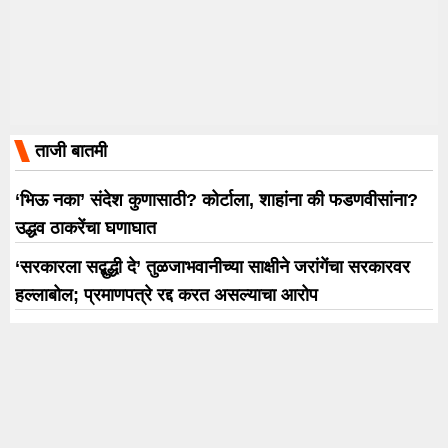
ताजी बातमी
‘भिऊ नका’ संदेश कुणासाठी? कोर्टाला, शाहांना की फडणवीसांना?
उद्धव ठाकरेंचा घणाघात
‘सरकारला सद्बुद्धी दे’ तुळजाभवानीच्या साक्षीने जरांगेंचा सरकारवर
हल्लाबोल; प्रमाणपत्रे रद्द करत असल्याचा आरोप
भारतीय आदिवासींच्या आतड्यांत आढळल्या 14 नव्या जिवाणू
प्रजाती; वाचा, पुण्यातील बीआरआयसी’चा खास रिपोर्ट
मीनम्माचे 5 आयकॉनिक डायलॉग्स; ज्यांनी दीपिका पदुकोणला बनवले
‘चेन्नई एक्सप्रेस’चा आत्मा