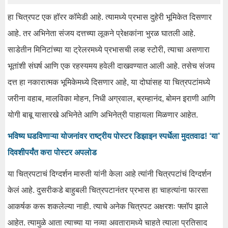
हा चित्रपट एक
हॉरर
कॉमेडी
आहे. त्यामध्ये
प्रभास
दुहेरी भूमिकेत दिसणार
आहे. तर अभिनेता संजय
दत्तच्या
लूकने
प्रेक्षकांना भुरळ
घातली
आहे.
साडेतीन मिनिटांच्या या
ट्रेलरमध्ये
प्रभासची
लव्ह
स्टोरी
, त्याचा असणारा
भूतांशी
संघर्ष आणि एक
रहस्यमय
हवेली दाखवण्यात आली आहे. तसेच संजय
दत्त हा
नकारात्मक
भूमिकेमध्ये दिसणार आहे, या दोघांसह या चित्रपटांमध्ये
जरीना
वहाब
, मालविका मोहन, निधी
अग्रवाल
, ब्रम्हानंद,
बोमन
इराणी आणि
योगी
बाबू
यासारखे अभिनेते आणि अभिनेत्री पाहायला मिळणार आहेत.
भविष्य घडविणाऱ्या योजनांवर राष्ट्रीय पोस्टर डिझाइन स्पर्धेला मुदतवाढ! ‘या’
दिवशीपर्यंत करा पोस्टर अपलोड
या
चित्रपटाचं
दिग्दर्शन
मारुती
यांनी
केला
आहे
त्यांनी
चित्रपटांचं
दिग्दर्शन
केलं
आहे
.
दुसरीकडे
बाहुबली
चित्रपटानंतर
प्रभास
हा
चाहत्यांना
फारसा
आकर्षक
करू
शकलेल्या
नाही
.
त्याचे
अनेक
चित्रपट
अक्षरशः
फ्लॉप
झाले
आहेत
.
त्यामुळे
आता
त्याच्या
या
नव्या
अवतारामध्ये
चाहते
त्याला
प्रतिसाद