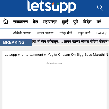
राजकारण
देश
महाराष्ट्र
मुंबई
पुणे
विदेश
मनोरंज
ओबीसी आरक्षण
मराठा आरक्षण
नरेंद्र मोदी
राहुल गांधी
LetsUpp 
ी साहेब.. मला मदत करा, मी तीन वर्षांपासून…, ऋषभ पंतच्या सोशल मीडिया पोस्टने खळबळ
BREAKING
Letsupp
»
entertainment
»
Yogita Chavan On Bigg Boss Marathi 