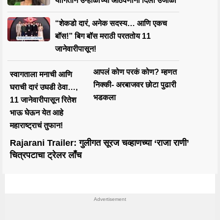
योगिताने उन्हाळाच्या आठवणींना दिला उजाळा
“शेकडो दारं, अनेक सदस्य… आणि एकच
बॉस!” बिग बॉस मराठी परततोय 11
जानेवारीपासून!
आपलं कोण परकं कोण? म्हणत
स्वागताला मनाची आणि
निक्की- अरबाजवर छोटा पुढारी
घराची दारं उघडी ठेवा…,
भडकला
11 जानेवारीपासून रितेश
भाऊ घेऊन येत आहे
महाराष्ट्राचं तुफान!
Rajarani Trailer: गुलीगत सूरज चव्हाणच्या ‘राजा राणी’
चित्रपटाचा ट्रेलर लाँच