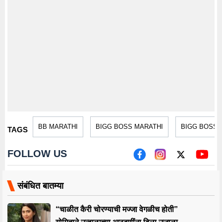
BB MARATHI
BIGG BOSS MARATHI
BIGG BOSS 
TAGS
FOLLOW US
संबंधित बातम्या
“चाळीत कैरी चोरण्याची मज्जा वेगळीच होती”