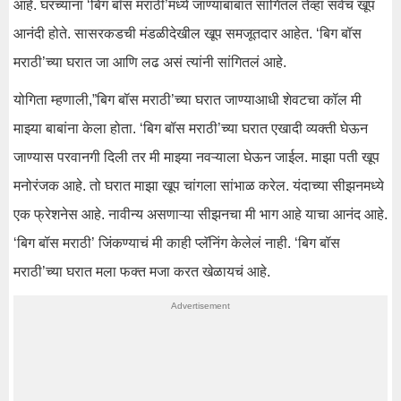
आहे. घरच्यांना ‘बिग बॉस मराठी’मध्ये जाण्याबाबात सांगितलं तेव्हा सर्वच खूप
आनंदी होते. सासरकडची मंडळीदेखील खूप समजूतदार आहेत. ‘बिग बॉस
मराठी’च्या घरात जा आणि लढ असं त्यांनी सांगितलं आहे.
योगिता म्हणाली,”बिग बॉस मराठी’च्या घरात जाण्याआधी शेवटचा कॉल मी
माझ्या बाबांना केला होता. ‘बिग बॉस मराठी’च्या घरात एखादी व्यक्ती घेऊन
जाण्यास परवानगी दिली तर मी माझ्या नवऱ्याला घेऊन जाईल. माझा पती खूप
मनोरंजक आहे. तो घरात माझा खूप चांगला सांभाळ करेल. यंदाच्या सीझनमध्ये
एक फ्रेशनेस आहे. नावीन्य असणाऱ्या सीझनचा मी भाग आहे याचा आनंद आहे.
‘बिग बॉस मराठी’ जिंकण्याचं मी काही प्लॅनिंग केलेलं नाही. ‘बिग बॉस
मराठी’च्या घरात मला फक्त मजा करत खेळायचं आहे.