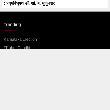
: पद्मविभूषण डॉ. शां. ब. मुजुमदार
Trending
Karnataka Election
#rahul Gandhi
#BJP
#एकनाथ शिंदे
अजित पवार
#आदित्य ठाकरे
News
Politics