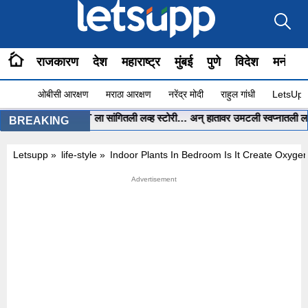
राजकारण
देश
महाराष्ट्र
मुंबई
पुणे
विदेश
मनोरंज
ओबीसी आरक्षण
मराठा आरक्षण
नरेंद्र मोदी
राहुल गांधी
LetsUpp 
्या पोरीनं ChatGPT ला सांगितली लव्ह स्टोरी… अन् हातावर उमटली स्वप्नातली लग्नाची 
BREAKING
Letsupp
»
life-style
»
Indoor Plants In Bedroom Is It Create Oxyge