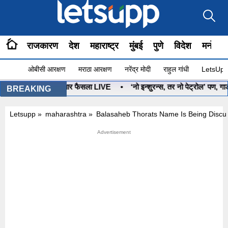
राजकारण
देश
महाराष्ट्र
मुंबई
पुणे
विदेश
मनोरंज
ओबीसी आरक्षण
मराठा आरक्षण
नरेंद्र मोदी
राहुल गांधी
LetsUpp 
ण कोणाचा? आज होणार फैसला LIVE
•
‘नो इन्शुरन्स, तर नो पेट्रोल’ पण, गाडीचा
BREAKING
Letsupp
»
maharashtra
»
Balasaheb Thorats Name Is Being Discus