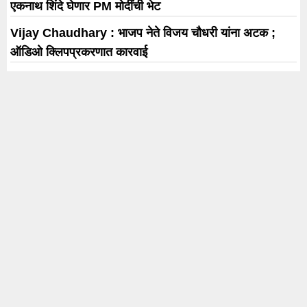
एकनाथ शिंदे घेणार PM मोदींची भेट
Vijay Chaudhary : भाजप नेते विजय चौधरी यांना अटक ;
ऑडिओ क्लिपप्रकरणात कारवाई
Saudi Arabia : अमेरिकेला मोठा धक्का, इस्त्रायल विरोधात
सौदी अरेबिया करणार संरक्षण करार
7 August Horoscope : आज ‘या’ 4 राशींच्या संपत्तीत होणार
वाढ; जाणून घ्या सर्व
लहानग्यांच्या निरागस आवाजात पहिल्यांदाच ‘श्री स्वामी समर्थ तारक
मंत्र’; सावनी रवींद्रची आगळीवेगळी संकल्पना !
Trending
Karnataka Election