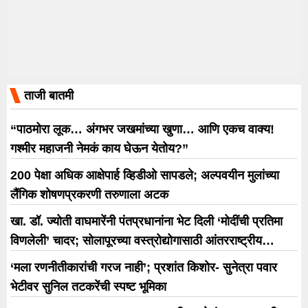
ताजी बातमी
“पाठमोरा लूक… अंगभर जखमांच्या खुणा… आणि एकच वाक्य!
गश्मीर महाजनी नेमकं काय घेऊन येतोय?”
200 पेक्षा अधिक आक्षेपार्ह व्हिडीओ सापडले; अल्पवयीन मुलांच्या
लैंगिक शोषणप्रकरणी तरुणाला अटक
खा. डॉ. ज्योती वाघमारेंनी पंतप्रधानांना भेट दिली ‘मोदींची प्रतिमा
विणलेली’ चादर; सोलापूरच्या वस्त्रोद्योगासाठी आंतरराष्ट्रीय
धोरणाची मागणी
‘मला रणनीतीकारांची गरज नाही’; प्रशांत किशोर- सुनेत्रा पवार
भेटीवर सुनिल तटकरेंची स्पष्ट भूमिका