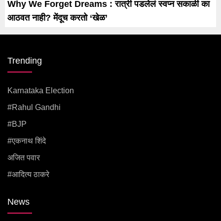
Why We Forget Dreams : रात्री पडलेलं स्वप्न सकाळी का
आठवत नाही? मेंदूच करतो ‘खेळ’
Trending
Karnataka Election
#rahul Gandhi
#BJP
#एकनाथ शिंदे
अजित पवार
#आदित्य ठाकरे
News