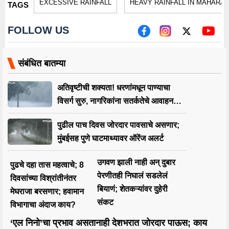
EXCESSIVE RAINFALL
HEAVY RAINFALL IN MAHARA
TAGS
FOLLOW US
संबंधित बातम्या
अतिवृष्टीची शक्यता! धरणांमधून पाण्याचा
विसर्ग सुरु, नागरिकांना सतर्कतेचे आवाहन…
पुढील पाच दिवस जोरदार पावसाचे असणार;
मुंबईसह पुणे घाटमाथ्यावर ऑरेंज अलर्ट
उगवण झाली नाही अन् दुबार
पुढचे दहा तास महत्वाचे; 8
पेरणीतही निघालं सडलेलं
दिवसांच्या विश्रांतीनंतर
बियाणं; शेतकऱ्यांवर दुहेरी
मेघराजा बरसणार; हवामान
संकट
विभागाचा अंदाज काय?
‘एल निनो’चा प्रभाव असतानाही देशभरात जोरदार पाऊस; काय