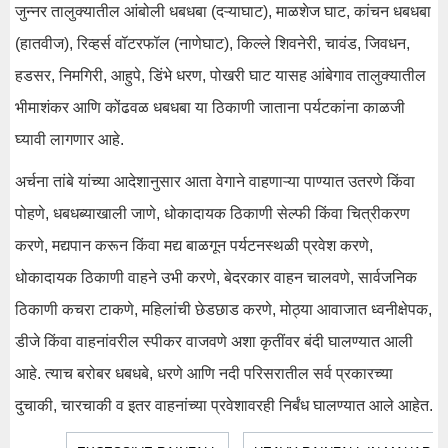
जुन्नर तालुक्यातील आंबोली धबधबा (दऱ्याघाट), माळशेज घाट, कांचन धबधबा
(हातवीज), रिव्हर्स वॉटरफॉल (नाणेघाट), किल्ले शिवनेरी, चावंड, जिवधन,
हडसर, निमगिरी, आहुपे, डिंभे धरण, पोखरी घाट यासह आंबेगाव तालुक्यातील
भीमाशंकर आणि कोंढवळ धबधबा या ठिकाणी जाताना पर्यटकांना काळजी
घ्यावी लागणार आहे.
अर्चना तांबे यांच्या आदेशानुसार आता वेगाने वाहणाऱ्या पाण्यात उतरणे किंवा
पोहणे, धबधब्याखाली जाणे, धोकादायक ठिकाणी सेल्फी किंवा चित्रीकरण
करणे, मद्यपान करून किंवा मद्य बाळगून पर्यटनस्थळी प्रवेश करणे,
धोकादायक ठिकाणी वाहने उभी करणे, बेदरकार वाहन चालवणे, सार्वजनिक
ठिकाणी कचरा टाकणे, महिलांची छेडछाड करणे, मोठ्या आवाजात ध्वनीक्षेपक,
डीजे किंवा वाहनांवरील स्पीकर वाजवणे अशा कृतींवर बंदी घालण्यात आली
आहे. त्याच बरोबर धबधबे, धरणे आणि नदी परिसरातील सर्व प्रकारच्या
दुचाकी, चारचाकी व इतर वाहनांच्या प्रवेशावरही निर्बंध घालण्यात आले आहेत.