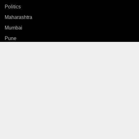
Politics
Maharashtra
Mumbai
Pune
Country
International
News
Entertainment
Sports
Gallery
Life Style
Video