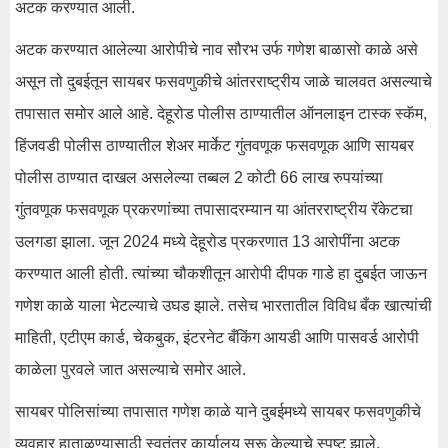
अटक करण्यात आली.
अटक करण्यात आलेल्या आरोपीचे नाव सौरभ उर्फ गणेश बाळासो काळे असे
असून तो दुबईतून सायबर फसवणुकीचे आंतरराष्ट्रीय जाळे चालवत असल्याचे
तपासात समोर आले आहे. देहूरोड पोलीस ठाण्यातील ऑनलाइन टास्क स्कॅम,
हिंजवडी पोलीस ठाण्यातील शेअर मार्केट गुंतवणूक फसवणूक आणि सायबर
पोलीस ठाण्यात दाखल असलेल्या तब्बल 2 कोटी 66 लाख रुपयांच्या
गुंतवणूक फसवणूक प्रकरणांच्या तपासादरम्यान या आंतरराष्ट्रीय रॅकेटचा
उलगडा झाला. जून 2024 मध्ये देहूरोड प्रकरणात 13 आरोपींना अटक
करण्यात आली होती. त्यांच्या चौकशीतून आरोपी दीपक गाडे हा दुबईत जाऊन
गणेश काळे याला भेटल्याचे उघड झाले. तसेच भारतातील विविध बँक खात्यांची
माहिती, एटीएम कार्ड, चेकबुक, इंटरनेट बँकिंग आयडी आणि पासवर्ड आरोपी
काळेला पुरवले जात असल्याचे समोर आले.
सायबर पोलिसांच्या तपासात गणेश काळे याने दुबईमध्ये सायबर फसवणुकीचे
व्यवहार हाताळण्यासाठी स्वतंत्र कार्यालय सुरू केल्याचे स्पष्ट झाले.