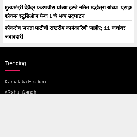
मुख्यमंत्री देवेंद्र फडणवीस यांच्या हस्ते नमित मल्होत्रा यांच्या ‘प्राइम
फोकस स्टुडिओज फेज 1’चे भव्य उद्घाटन
कॉकरोच जनता पार्टीची राष्ट्रीय कार्यकारिणी जाहीर; 11 जणांवर
जबाबदारी
Trending
Karnataka Election
#rahul Gandhi
#BJP
#एकनाथ शिंदे
अजित पवार
#आदित्य ठाकरे