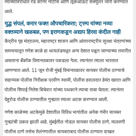
त्याच्याविरोधात रेड कॉर्नर नोटीस आणि लूकआऊट सर्क्युलर जारी करण्यात
आले.
युद्ध संपलं, करार फक्त औपचारिकता; ट्रम्प यांच्या नव्या
वक्तव्याने खळबळ, पण इराणकडून अद्याप हिरवा कंदील नाही
केंद्रीय गृह मंत्रालय, महाराष्ट्र शासन आणि आंतरराष्ट्रीय सुरक्षा यंत्रणांच्या
समन्वयातून गणेश काळे हा थायलंडमधून अन्य देशात पळून जाण्याच्या तयारीत
असताना बँकॉक विमानतळावर पकडला गेला. त्यानंतर त्याला भारतात
आणण्यात आले. 11 जून रोजी मुंबई विमानतळावर सायबर पोलीस ठाण्याचे
सहाय्यक पोलीस निरीक्षक प्रवीण स्वामी, पोलीस हवालदार हेमंत खरात आणि
पोलीस शिपाई नितेश बिचेवार यांच्या पथकाने त्याचा ताबा घेतला. त्यानंतर
देहूरोड पोलीस ठाण्यातील गुन्ह्यात त्याला अटक करण्यात आली.
गणेश काळेच्या अटकेमुळे देशातील विविध भागांतील अनेक गंभीर सायबर
गुन्ह्यांची उकल झाली आहे. मुंबईतील नोडल सायबर पोलीस ठाणे, मालवणी
पोलीस ठाणे तसेच तेलंगणातील सायबराबाद पोलीस ठाण्यात दाखल