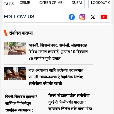
CRIME
CYBER CRIME
DUBAI
LOOKOUT CI
TAGS
FOLLOW US
संबंधित बातम्या
खडकी, शिवाजीनगर, वाघोली, लोहगावसह
विविध भागांत कारवाई; पुण्यात 10 दिवसांत
76 जणांवर गुन्हे दाखल
बाल अत्याचार आणि हत्येच्या प्रकरणात
सांगली न्यायालयाचा ऐतिहासिक निर्णय;
आरोपीला मरेपर्यंत फाशी
सिस्पे घोटाळ्यातील आरोपींचा
पिंपरी-चिंचवड हादरलं!
दुबई ते फिजीपर्यंत पाठलाग;
आर्थिक विवंचनेतून
खासदार निलेश लंके यांचा मोठा
सामूहिक आत्महत्या;