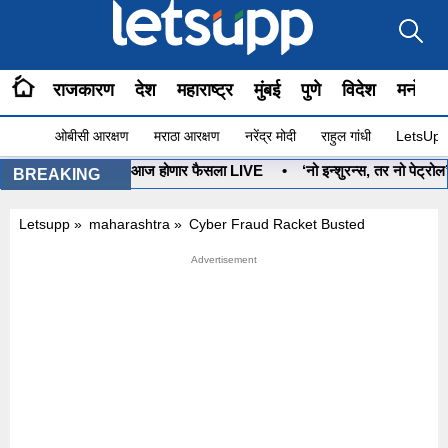
राजकारण
देश
महाराष्ट्र
मुंबई
पुणे
विदेश
मनोरंज
ओबीसी आरक्षण
मराठा आरक्षण
नरेंद्र मोदी
राहुल गांधी
LetsUpp 
नुष्यबाण कोणाचा? आज होणार फैसला LIVE
•
‘नो इन्शुरन्स, तर नो पेट्रोल’ प
BREAKING
Letsupp
»
maharashtra
»
Cyber Fraud Racket Busted