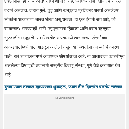
एचएमपीव्ही हा साधारणतः सौम्य आजार आहे. ज्यामध्ये सर्दी, खोकल्यासारखी
लक्षणे असतात. लहान मुले, वृद्ध आणि कमकुवत प्रतिकार शक्ती असलेल्या
लोकांना आजाराचा जास्त धोका असू शकतो. हा एक हंगामी रोग आहे, जो
सामान्यतः आरएसव्ही आणि फ्लूप्रमाणेच हिवाळा आणि वसंत ऋतूच्या
सुरुवातीला उद्भवतो. सद्यस्थितीत भारतामध्ये श्वसनाच्या संसर्गाच्या
आकडेवाढीमध्ये वाढ आढळून आलेली नसून या स्थितीला काळजीचे कारण
नाही. सर्व रुग्णालयांमध्ये आवश्यक औषधीसाठा आहे. या आजाराला कारणीभूत
असलेल्या विषाणूची तपासणी राष्ट्रीय विषाणू संस्था, पुणे येथे करण्यात येत
आहे.
बुलढाण्यात टक्कल व्हायरसचा धुमाकूळ; फक्त तीन दिवसांत पडतंय टक्कल