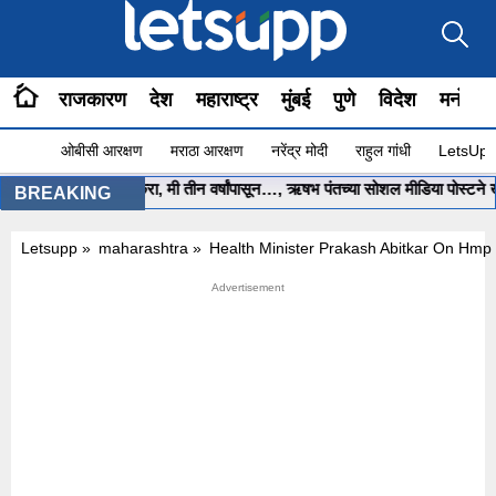
राजकारण
देश
महाराष्ट्र
मुंबई
पुणे
विदेश
मनोरंज
ओबीसी आरक्षण
मराठा आरक्षण
नरेंद्र मोदी
राहुल गांधी
LetsUpp 
ी साहेब.. मला मदत करा, मी तीन वर्षांपासून…, ऋषभ पंतच्या सोशल मीडिया पोस्टने खळबळ
BREAKING
Letsupp
»
maharashtra
»
Health Minister Prakash Abitkar On Hmpv