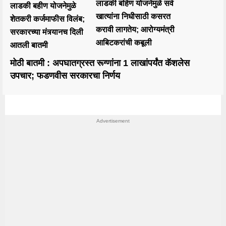
लाडकी बहिण योजनेमुळे सर्व
लाडकी बहीण योजनेमुळे
खात्यांना निधीसाठी कसरत
शेतकरी कर्जमाफीस विलंब;
करावी लागतेय; आरोग्यमंत्री
सरकारच्या मंत्र्यानच दिली
आबिटकरांची कबूली
आतली बातमी
मोठी बातमी : अपघातग्रस्त रूग्णांना 1 लाखांपर्यंत कॅशलेस
उपचार; फडणवीस सरकारचा निर्णय