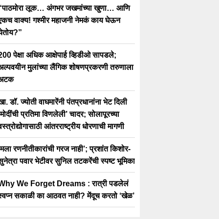
“पाठमोरा लूक… अंगभर जखमांच्या खुणा… आणि
एकच वाक्य! गश्मीर महाजनी नेमकं काय घेऊन
येतोय?”
200 पेक्षा अधिक आक्षेपार्ह व्हिडीओ सापडले;
अल्पवयीन मुलांच्या लैंगिक शोषणप्रकरणी तरुणाला
अटक
खा. डॉ. ज्योती वाघमारेंनी पंतप्रधानांना भेट दिली
‘मोदींची प्रतिमा विणलेली’ चादर; सोलापूरच्या
वस्त्रोद्योगासाठी आंतरराष्ट्रीय धोरणाची मागणी
‘मला रणनीतीकारांची गरज नाही’; प्रशांत किशोर-
सुनेत्रा पवार भेटीवर सुनिल तटकरेंची स्पष्ट भूमिका
Why We Forget Dreams : रात्री पडलेलं
स्वप्न सकाळी का आठवत नाही? मेंदूच करतो ‘खेळ’