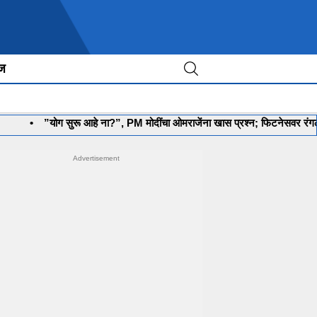
ीज
”योग सुरू आहे ना?”, PM मोदींचा ओमराजेंना खास प्रश्न; फिटनेसवर रंगली चर्चा