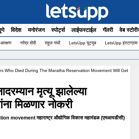
ुणे
विदेश
मनोरंजन
स्पोर्ट्स
लाईफस्टाईल
गॅलरी
वेब स्टोर
 आरक्षण
नरेंद्र मोदी
राहुल गांधी
LetsUpp यूट्यूब
LetsUpp इंस्टाग्राम
•
ers Who Died During The Maratha Reservation Movement Will Get
रम्यान मृत्यू झालेल्या
ांना मिळणार नोकरी
ion movement महाराष्ट्र औद्योगिक विकास महामंडळ (एमआयडीसी)