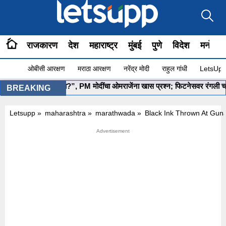
राजकारण
देश
महाराष्ट्र
मुंबई
पुणे
विदेश
मनोरंज
ओबीसी आरक्षण
मराठा आरक्षण
नरेंद्र मोदी
राहुल गांधी
LetsUpp 
”योग सुरू आहे ना?”, PM मोदींचा ओमराजेंना खास प्रश्न; फिटनेसवर रंगली चर्चा
BREAKING
Letsupp
»
maharashtra
»
marathwada
»
Black Ink Thrown At Guna