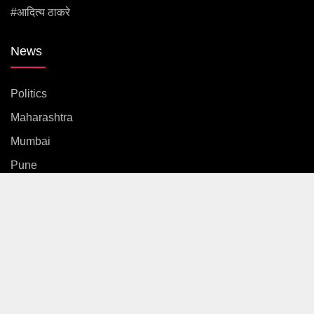
#आदित्य ठाकरे
News
Politics
Maharashtra
Mumbai
Pune
Country
International
News
Entertainment