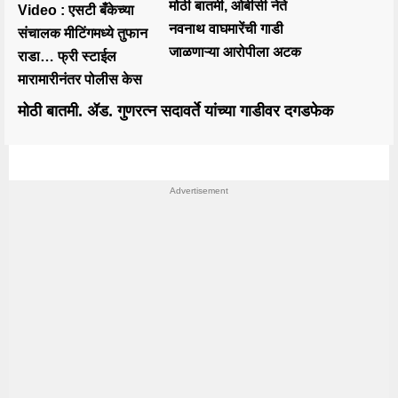
मोठी बातमी, ओबीसी नेते
Video : एसटी बँकेच्या
नवनाथ वाघमारेंची गाडी
संचालक मीटिंगमध्ये तुफान
जाळणाऱ्या आरोपीला अटक
राडा… फ्री स्टाईल
मारामारीनंतर पोलीस केस
मोठी बातमी. ॲड. गुणरत्न सदावर्ते यांच्या गाडीवर दगडफेक