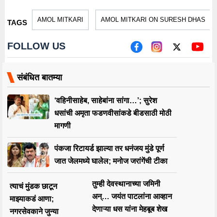
AMOL MITKARI
AMOL MITKARI ON SURESH DHAS
TAGS
FOLLOW US
संबंधित बातम्या
‘वहिनीसाहेब, साहेबांना सांगा…’; सुरेश
धसांची अमृता फडणवीसांकडे बीडसाठी मोठी
मागणी
पंकजा रिटायर्ड झाल्या तर धनंजय मुंडे पूर्ण
जात जेलमध्ये घालेल; मनोज जरांगेंची टीका
तुम्ही देवस्थानाच्या जमिनी
त्याचं मुंडक छाटून
अन्… जयंत पाटलांना आव्हान
माझ्याकडं आणा;
देणाऱ्या धस यांना मेहबूब शेख
नगरसेवकाने जुन्या