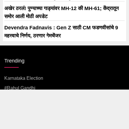
अखेर ठरलं! पुण्याच्या गाड्यांवर MH-12 की MH-61; केंद्रातून
समोर आली मोठी अपडेट
Devendra Fadnavis : Gen Z साठी CM फडणवीसांचे 9
महत्त्वाचे निर्णय, ठरणार गेमचेंजर
Trending
Karnataka Election
#rahul Gandhi
#BJP
#एकनाथ शिंदे
अजित पवार
#आदित्य ठाकरे