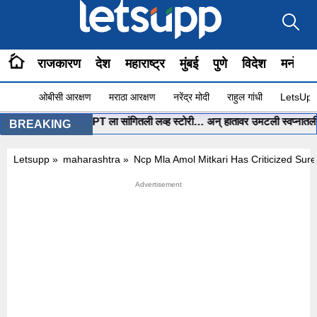
राजकारण
देश
महाराष्ट्र
मुंबई
पुणे
विदेश
मनोरंज
ओबीसी आरक्षण
मराठा आरक्षण
नरेंद्र मोदी
राहुल गांधी
LetsUpp 
ईच्या पोरीनं ChatGPT ला सांगितली लव्ह स्टोरी… अन् हातावर उमटली स्वप्नातली लग्नाच
BREAKING
Letsupp
»
maharashtra
»
Ncp Mla Amol Mitkari Has Criticized Sur