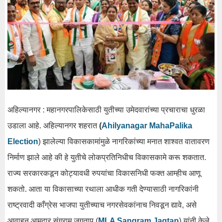
अहिल्यानगर : महानगरपालिकेसाठी युतीच्या उमेदवारांच्या प्रचाराचा धुरळा
उडाला आहे. अहिल्यानगर शहरात
(
Ahilyanagar MahaPalika
Election
) झालेल्या विकासकामांमुळे नागरिकांच्या मनात शाश्वत वातावरण
निर्माण झाले आहे की हे युतीचे लोकप्रतिनिधीच विकासकामे करू शकतात.
राज्य सरकारकडून कोट्यावधी रुपयांचा विकासनिधी फक्त आम्हीच आणू
शकतो. आता या विकासाच्या रथाला आधीक गती देण्यासाठी नागरिकांनी
राष्ट्रवादी काँग्रेस भाजपा युतीच्याच नगरसेवकांनाच निवडून द्यावे, असे
आवाहन आमदार संग्राम जगताप (
MLA Sangram Jagtap
) यांनी केले