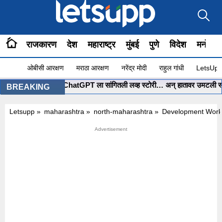
राजकारण
देश
महाराष्ट्र
मुंबई
पुणे
विदेश
मनोरंज
ओबीसी आरक्षण
मराठा आरक्षण
नरेंद्र मोदी
राहुल गांधी
LetsUpp 
•
मुंबईच्या पोरीनं ChatGPT ला सांगितली लव्ह स्टोरी… अन् हातावर उमटली स्वप्नातल
BREAKING
Letsupp
»
maharashtra
»
north-maharashtra
»
Development Works