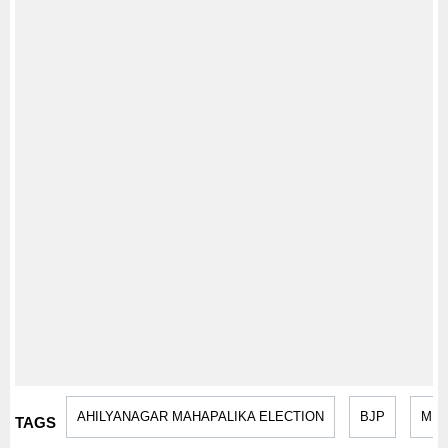
AHILYANAGAR MAHAPALIKA ELECTION
BJP
MLA
TAGS