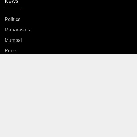
News
Politics
Maharashtra
Mumbai
Pune
Country
International
News
Entertainment
Sports
Gallery