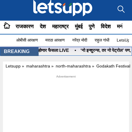
राजकारण
देश
महाराष्ट्र
मुंबई
पुणे
विदेश
मनोरंज
ओबीसी आरक्षण
मराठा आरक्षण
नरेंद्र मोदी
राहुल गांधी
LetsUpp 
यबाण कोणाचा? आज होणार फैसला LIVE
•
‘नो इन्शुरन्स, तर नो पेट्रोल’ पण, ग
BREAKING
Letsupp
»
maharashtra
»
north-maharashtra
»
Godakath Festival