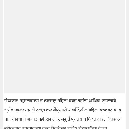
गोदाकाठ महोत्सवाच्या माध्यमातून महिला बचत गटांना आर्थिक उत्पन्नाचे
स्रोत उपलब्ध झाले असून दरवर्षीप्रमाणे यावर्षीदेखील महिला बचतगटांचा व
नागरिकांचा गोदाकाठ महोत्सवाला उस्त्फुर्त प्रतिसाद मिळत आहे. गोदाकाठ
महोत्सवात बचतगटांच्या वस्तू विक्रीसह शालेय विद्यार्थ्यांच्या नेतृत्व