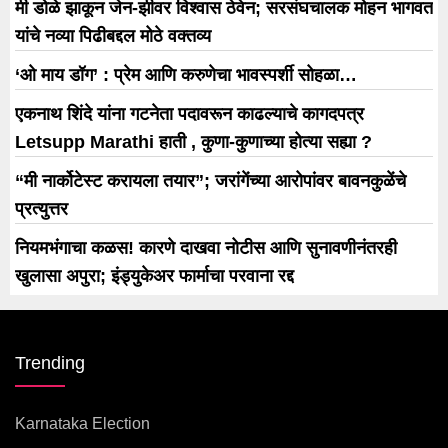
मी डोळे झाकून जेन-झीवर विश्वास ठेवेन; सरसंघचालक मोहन भागवत
यांचे नव्या पिढीबद्दल मोठे वक्तव्य
‘ओ माय डॉग’ : प्रेम आणि करुणेचा भावस्पर्शी सोहळा…
एकनाथ शिंदे यांना गटनेता पदावरून काढल्याचे कागदपत्र
Letsupp Marathi हाती , कुणा-कुणाच्या होत्या सह्या ?
“मी नार्कोटेस्ट करायला तयार”; जरांगेंच्या आरोपांवर बावनकुळेंचे
प्रत्युत्तर
नियमभंगाचा कळस! कारणे दाखवा नोटीस आणि सुनावणीनंतरही
खुलासा अपुरा; इंड्युकेअर फार्माचा परवाना रद्द
Trending
Karnataka Election