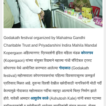
Godakath festival organized by Mahatma Gandhi
Charitable Trust and Priyadarshini Indira Mahila Mandal
Kopergaon अहिल्यानगर: प्रियदर्शनी इंदिरा महिला मंडळ
कोपरगाव
(Kopergaon) यांच्या संयुक्त विद्यमाने महात्मा गांधी चॅरिटेबल ट्रस्ट
कोपरगाव येथे आयोजित करण्यात आलेल्या
गोदाकाठ
(Godakath
festival) महोत्सवाला कोपरगावकरांचा पहिल्या दिवसापासूनच उत्स्फूर्त
प्रतिसाद मिळत आहे. दुसऱ्या दिवशी देखील खरेदीसाठी नागरिकांनी मोठी गर्दी
केल्यामुळे गोदाकाठ महोत्सवात गर्दीचा महापूर आल्याचे चित्र निर्माण झाले
होते. यावेळी आमदार
आशुतोष काळे
(Ashutosh Kale) यांनी बचत गटाच्या
स्टॉलधारकांशी व खरेदीसाठी आलेल्या नागरिकांशी संवाद साधला. दोनच