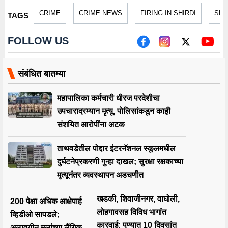
CRIME
CRIME NEWS
FIRING IN SHIRDI
SHI
TAGS
FOLLOW US
संबंधित बातम्या
महापालिका कर्मचारी धीरज परदेशीचा
उपचारादरम्यान मृत्यू, पोलिसांकडून काही
संशयित आरोपींना अटक
ताथवडेतील पोद्दार इंटरनॅशनल स्कूलमधील
दुर्घटनेप्रकरणी गुन्हा दाखल; सुरक्षा रक्षकाच्या
मृत्यूनंतर व्यवस्थापन अडचणीत
खडकी, शिवाजीनगर, वाघोली,
200 पेक्षा अधिक आक्षेपार्ह
लोहगावसह विविध भागांत
व्हिडीओ सापडले;
कारवाई; पुण्यात 10 दिवसांत
अल्पवयीन मुलांच्या लैंगिक