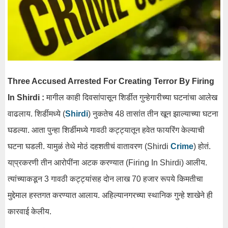
Three Accused Arrested For Creating Terror By Firing
In Shirdi :
मागील काही दिवसांपासून शिर्डीत गुन्हेगारीच्या घटनांचा आलेख
वाढलाय. शिर्डीमध्ये (
Shirdi
) नुकतेच 48 तासांत तीन खून झाल्याच्या घटना
घडल्या. आता पुन्हा शिर्डीमध्ये गावठी कट्ट्यातून हवेत फायरिंग केल्याची
घटना घडली. यामुळं तेथे मोठं दहशतीचं वातावरण (Shirdi
Crime
) होतं.
या्प्रकरणी तीन आरोपींना अटक करण्यात (Firing In Shirdi) आलीय.
त्यांच्याकडून 3 गावठी कट्ट्यांसह दोन लाख 70 हजार रूपये किमतीचा
मुद्देमाल हस्तगत करण्यात आलाय. अहिल्यानगरच्या स्थानिक गुन्हे शाखेने ही
कारवाई केलीय.