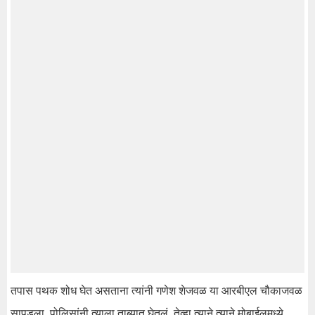
तपास पथक शोध घेत असताना त्यांनी गणेश शेजवळ या आरबीएल चौकाजवळ
सापडला. पोलिसांनी त्याला ताब्यात घेतलं. तेव्हा त्याने त्याने मोबाईलमध्ये