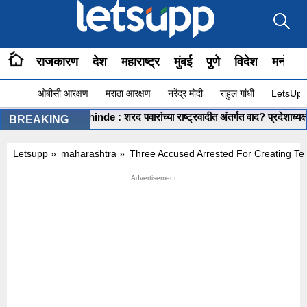
राजकारण
देश
महाराष्ट्र
मुंबई
पुणे
विदेश
मनोरंज
ओबीसी आरक्षण
मराठा आरक्षण
नरेंद्र मोदी
राहुल गांधी
LetsUpp 
Shashikant Shinde : शरद पवारांच्या राष्ट्रवादीत अंतर्गत वाद? प्रदेशाध्यक्ष शशिका
BREAKING
Letsupp
»
maharashtra
»
Three Accused Arrested For Creating Terr