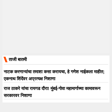
ताजी बातमी
नाटक करणाऱ्यांचा तमाशा कसा करायचा, हे गणेश नाईकला माहीत;
एकनाथ शिंदेंवर अप्रत्यक्ष निशाणा
राज ठाकरे यांचा रायगड दौरा! मुंबई-गोवा महामार्गाच्या कामावरून
सरकारवर निशाणा
पुण्यात ‘SIR’च्या नावाने ज्येष्ठ नागरिकाची 4.43 लाखांची