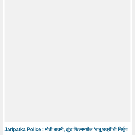
Jaripatka Police : मोठी बातमी, झुंड फिल्ममधील ‘बाबू छत्री’ची निर्घृण