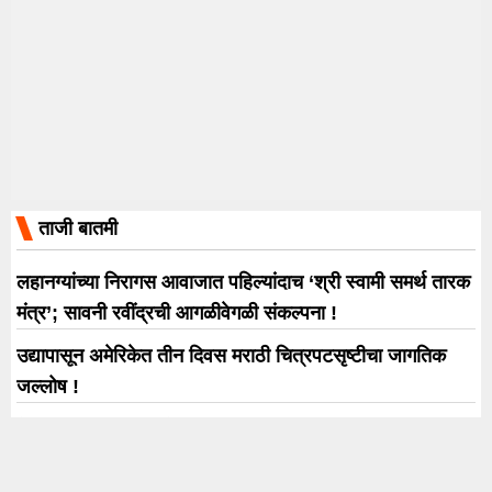
ताजी बातमी
लहानग्यांच्या निरागस आवाजात पहिल्यांदाच ‘श्री स्वामी समर्थ तारक
मंत्र’; सावनी रवींद्रची आगळीवेगळी संकल्पना !
उद्यापासून अमेरिकेत तीन दिवस मराठी चित्रपटसृष्टीचा जागतिक
जल्लोष !
नेचरल स्टार नानीचा रौद्र अवतार! ‘द पॅराडाइज’चा दमदार टीझर
प्रदर्शित; 24 सप्टेंबरला चित्रपटगृहांत होणार धडाका